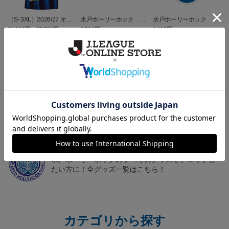
（Sｰ3XL）2026/27 オー
水戸ホーリーホック ボ
水戸ホーリーホック ボ
センティックユニフォー
ーマンダ タオルマフラー
ーマンダ キーホルダー
20,020円～25,520円
2,500円
1,100円
2
ム FP 1st
トピックス
水戸
こだわりのデザインに注目！タオルマフラーは応援
の必須アイテム！
水戸
水戸ホーリーホックのすべてのグッズをチェックし
たい方に！全グッズ一覧はこちら！
カテゴリから探す