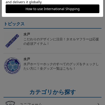
センティックユニフォー
キッズユニフォーム FP1s
ンティックユニフォーム
6
20,020円～25,520円
5,500円
23,020円～28,520円
2
ム FP 1st
t
FP 1st
トピックス
水戸
こだわりのデザインに注目！タオルマフラーは応援
の必須アイテム！
水戸
水戸ホーリーホックのすべてのグッズをチェックし
たい方に！全グッズ一覧はこちら！
カテゴリから探す
ユニフォーム