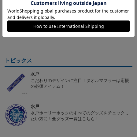
（Sｰ3XL）2026/27 オー
水戸ホーリーホック ボ
水戸ホーリーホック ボ
センティックユニフォー
ーマンダ タオルマフラー
ーマンダ キーホルダー
20,020円～25,520円
2,500円
1,100円
2
ム FP 1st
トピックス
水戸
こだわりのデザインに注目！タオルマフラーは応援
の必須アイテム！
水戸
水戸ホーリーホックのすべてのグッズをチェックし
たい方に！全グッズ一覧はこちら！