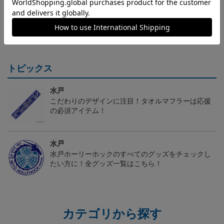
（Sｰ3XL）2026/27 オー
（4XL）2026/27 オーセ
（Sｰ3XL）2026/27 オー
（
センティックユニフォー
ンティックユニフォーム
センティックユニフォー
20,020円～25,520円
23,020円～28,520円
20,020円～25,520円
5
ム FP 1st
FP 1st
ム FP 2nd
t
トピックス
水戸
こだわりのデザインに注目！タオルマフラーは応援
の必須アイテム！
水戸
水戸ホーリーホックのすべてのグッズをチェックし
たい方に！全グッズ一覧はこちら！
カテゴリから探す