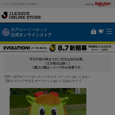
ユニフォームなどの公式グッズが買える！
powered by
水戸ホーリーホック
公式オンラインストア
平日午前10時までのご注文は当日出荷。
（土日祝日は除く）
ご購入の際はＪリーグIDが必要です。
TOP
水戸ホーリーホック
バラエティグッズ
ぬいぐるみ
【新ロゴウェア付き】ホーリーくんぬいぐるみLLサイズ