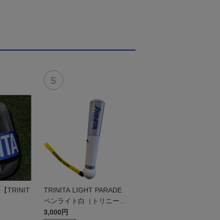
TRINIT
TRINITA LIGHT PARADE
ペンライト白（トリニータv
er.）
3,000円