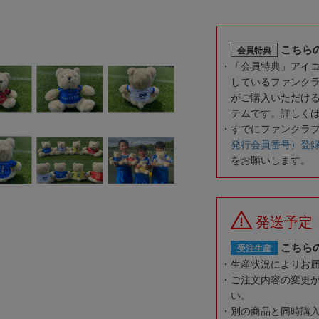
こちら
会員特典
「会員特典」アイ
しているファンク
がご購入いただけ
テムです。詳しく
すでにファンクラ
発行会員番号）登
をお願いします。
発送予定
こちら
受注生産
生産状況によりお
ご注文内容の変更
い。
別の商品と同時購