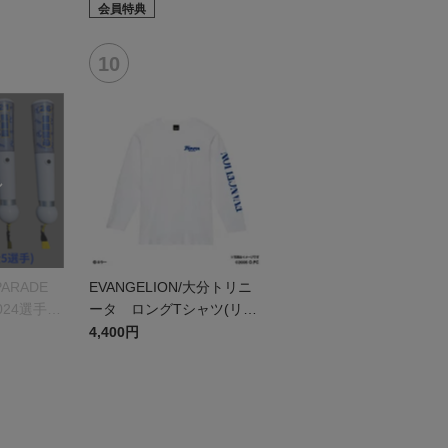
会員特典
PARADE
EVANGELION/大分トリニ
24選手ve
ータ ロングTシャツ(リア
ル)
4,400円