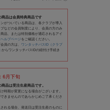
の商品は会員特典商品です
コンがついている商品は、各クラブが導入
ラブなどの会員制度により、会員の方のみ
る商品、または特別価格が適応されるアイ
は
ヘルプページ
をご確認ください。
ブ会員の方は、
ワンタッチパスID（クラブ
録
からワンタッチパスIDの紐付け手続き
：6月下旬
の商品は受注生産商品です。
届け時期が変更になる場合がございます。
ができませんのであらかじめご了承くださ
入される場合、発送日は受注生産のものに