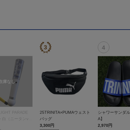
 LIGHT PARADE
25TRINITA×PUMAウェスト
シャワーサンダル【
ト白（ニータンve
バッグ
A】
3,300円
2,970円