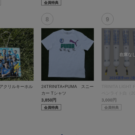
会員特典
 アクリルキーホル
24TRINITA×PUMA スニー
TRINITA LIGHT 
カー Tシャツ
ペンライト白（20
r.）
3,850円
3,000円
会員特典
会員特典