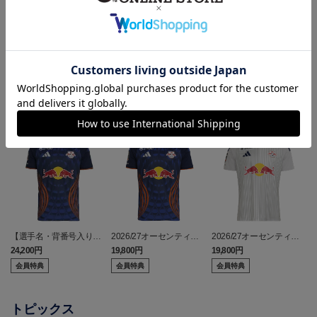
ヘルプページ
ランキング
【選手名・背番号入り】
2026/27オーセンティッ
2026/27オーセンティッ
2026/27オーセンティッ
クユニフォーム（フィー
クユニフォーム（フィー
24,200円
19,800円
19,800円
2
クユニフォーム（フィー
ルド1st）
ルド2nd）
会員特典
会員特典
会員特典
ルド1st）
トピックス