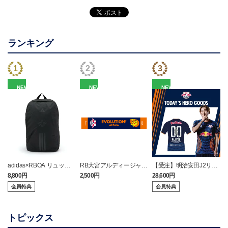
ランキング
NEW
NEW
NEW
adidas×RBOA リュック
RB大宮アルディージャ
【受注】明治安田J2リー
（選手着用モデル）
ピカチュウ タオルマフラ
グ TODAY'S HEROユニフ
8,800円
2,500円
28,600円
2
ー
ォーム（8/8 アルビレッ
会員特典
会員特典
クス新潟戦）
トピックス