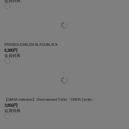
会員特典
950RBOA EMBLEM BLACK/BLACK
6,380円
会員特典
【OMIYA collection】 Short-sleeved T-shirt 「OMIYA Center」
3,850円
会員特典