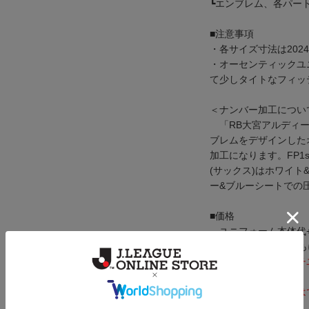
┗エンブレム、各パート
■注意事項
・各サイズ寸法は20
・オーセンティックユ
て少しタイトなフィッ
＜ナンバー加工につい
「RB大宮アルディー
ブレムをデザインした
加工になります。FP1st
(サックス)はホワイト&
ー&ブルーシートでの
■価格
ユニフォーム本体代+4,
※番号は1桁、2桁と
※トレーニングマッチ
す。
※ナンバーの後加工は
願いいたします。