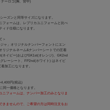
ナーロゴ(胸、背中)
24シーズンと同等サイズになります。
ニフォームは、レプリカユニフォームと比べ
ティド仕様になります。
て＞
ジャ」オリジナルナンバーフォントにエン
オリジナルネーム&ナンバーシートでの圧着
(ネイビー)およびGK1st(オレンジ)、GK2nd
グレーシート、FP2nd(ホワイト) はネイビ
圧着加工になります。
400円(税込)
もに同一価格となります。
ユニフォームは、ナンバー加工のみとなりま
できませんので、ご希望の方は同時注文をお