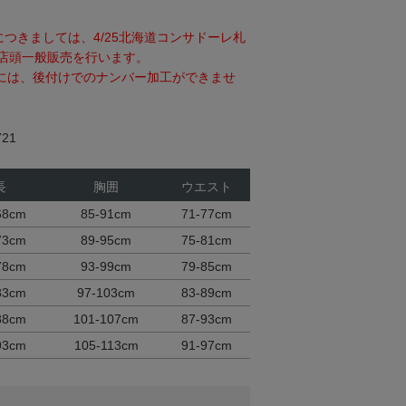
tにつきましては、4/25北海道コンサドーレ札
店頭一般販売を行います。
には、後付けでのナンバー加工ができませ
21
長
胸囲
ウエスト
68cm
85-91cm
71-77cm
73cm
89-95cm
75-81cm
78cm
93-99cm
79-85cm
83cm
97-103cm
83-89cm
88cm
101-107cm
87-93cm
93cm
105-113cm
91-97cm