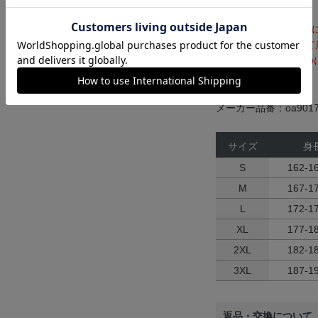
ナンバーなしのFP1s
幌戦より数量限定にて
※店頭一般販売のもの
ん。
メーカー品番：oa9017
サイズ
身
S
162-1
M
167-1
L
172-1
XL
177-1
2XL
182-1
3XL
187-1
返品・交換について