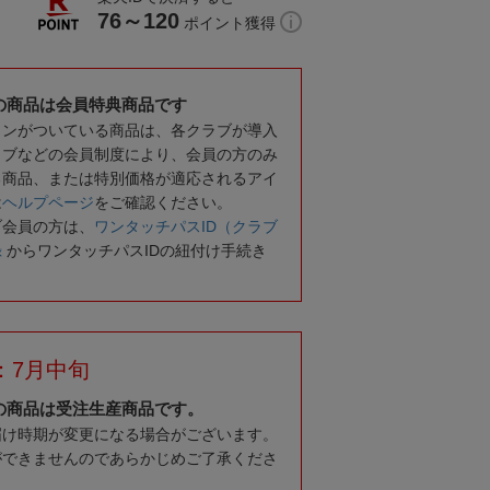
76～120
ポイント獲得
の商品は会員特典商品です
コンがついている商品は、各クラブが導入
ラブなどの会員制度により、会員の方のみ
る商品、または特別価格が適応されるアイ
は
ヘルプページ
をご確認ください。
ブ会員の方は、
ワンタッチパスID（クラブ
録
からワンタッチパスIDの紐付け手続き
：7月中旬
の商品は受注生産商品です。
届け時期が変更になる場合がございます。
ができませんのであらかじめご了承くださ