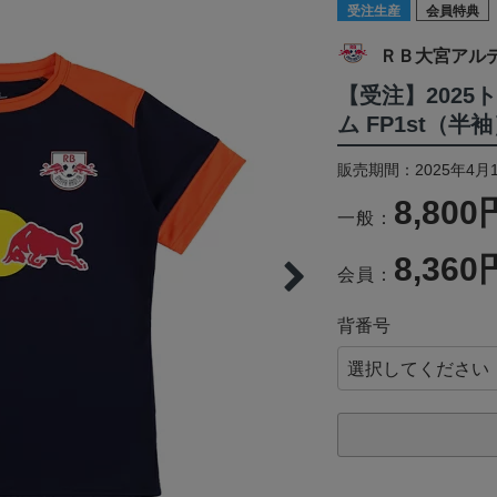
受注生産
会員特典
ＲＢ大宮アル
【受注】202
ム FP1st（半
販売期間：2025年4月1
8,800
一般：
8,360
会員：
背番号