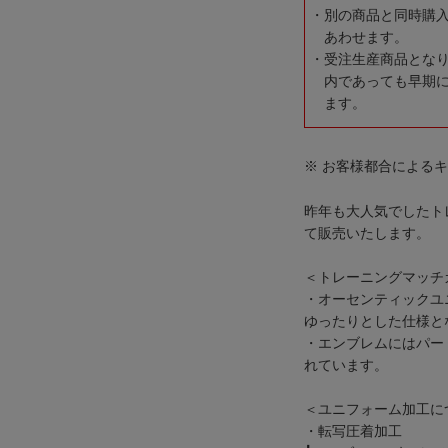
別の商品と同時購
あわせます。
受注生産商品とな
内であっても早期
ます。
※ お客様都合による
昨年も大人気でしたト
て販売いたします。
＜トレーニングマッチ
・オーセンティックユ
ゆったりとした仕様と
・エンブレムにはパー
れています。
＜ユニフォーム加工に
・転写圧着加工