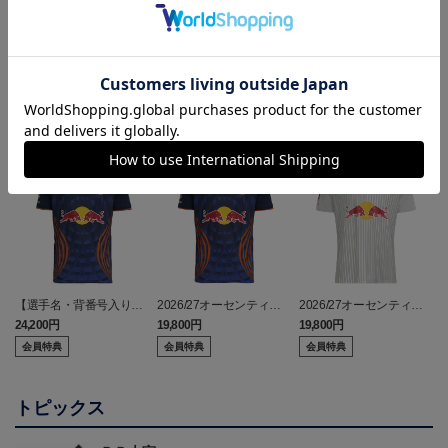
ランキング
【選手名・背番号入り】
2026/27オーセンティッ
2026/27オーセンティッ
2026/27オーセンティッ
クユニフォーム（フィー
クユニフォーム（フィー
24,200円
19,800円
19,800円
2
クユニフォーム（フィー
ルド1st）
ルド2nd）
会員特典
会員特典
会員特典
ルド1st）
トピックス