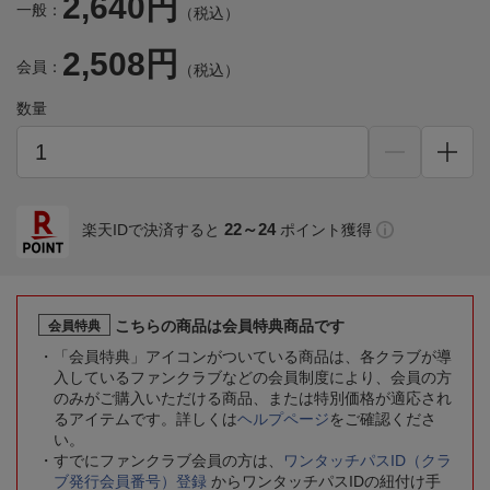
2,640円
一般：
（税込）
2,508円
会員：
（税込）
数量
22～24
楽天IDで決済すると
ポイント獲得
こちらの商品は会員特典商品です
会員特典
「会員特典」アイコンがついている商品は、各クラブが導
入しているファンクラブなどの会員制度により、会員の方
のみがご購入いただける商品、または特別価格が適応され
るアイテムです。詳しくは
ヘルプページ
をご確認くださ
い。
すでにファンクラブ会員の方は、
ワンタッチパスID（クラ
ブ発行会員番号）登録
からワンタッチパスIDの紐付け手