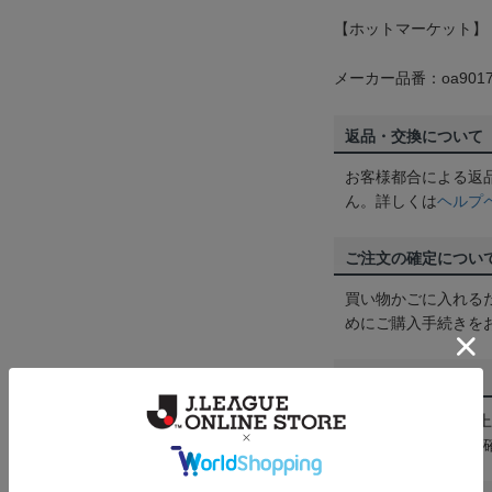
【ホットマーケット】
メーカー品番：oa9017
返品・交換について
お客様都合による返
ん。詳しくは
ヘルプ
ご注文の確定につい
買い物かごに入れる
めにご購入手続きを
送料について
3,980円（税込）
は
ヘルプページ
をご