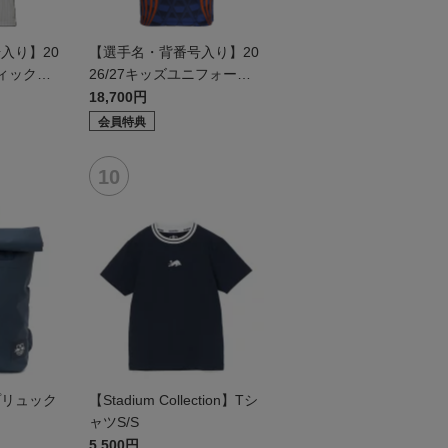
入り】20
【選手名・背番号入り】20
ティックユ
26/27キッズユニフォーム
ールド2n
（フィールド1st）
18,700円
会員特典
プリュック
【Stadium Collection】Tシ
ャツS/S
5,500円