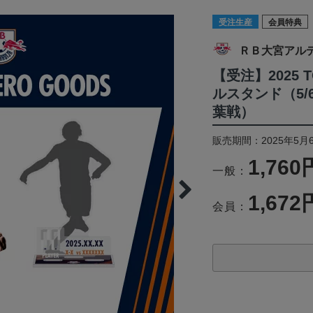
受注生産
会員特典
ＲＢ大宮アル
【受注】2025 
ルスタンド（5/
葉戦）
販売期間：2025年5月6
1,760
一般：
1,672
会員：