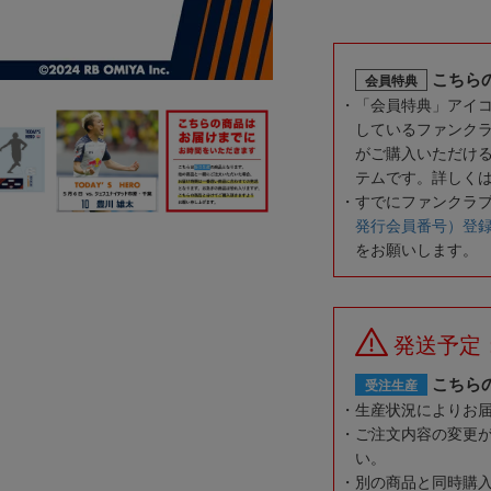
こちら
会員特典
「会員特典」アイ
しているファンク
がご購入いただけ
テムです。詳しく
すでにファンクラ
発行会員番号）登
をお願いします。
発送予定
こちら
受注生産
生産状況によりお
ご注文内容の変更
い。
別の商品と同時購