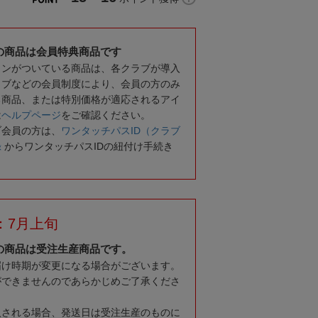
の商品は会員特典商品です
コンがついている商品は、各クラブが導入
ラブなどの会員制度により、会員の方のみ
る商品、または特別価格が適応されるアイ
は
ヘルプページ
をご確認ください。
ブ会員の方は、
ワンタッチパスID（クラブ
録
からワンタッチパスIDの紐付け手続き
：7月上旬
の商品は受注生産商品です。
届け時期が変更になる場合がございます。
ができませんのであらかじめご了承くださ
入される場合、発送日は受注生産のものに