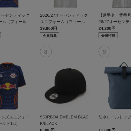
27オーセンティック
2026/27オーセンティック
【選手名・背番号
ーム（フィールド
ユニフォーム（フィールド
26/27オーセン
2nd）
ニフォーム（フィ
19,800円
24,200円
d）
会員特典
会員特典
27キッズユニフォー
950RBOA EMBLEM BLAC
防水ロールトッ
ルド1st）
K/BLACK
6,380円
11,000円