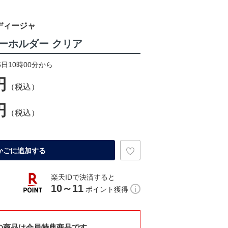
ディージャ
ーホルダー クリア
5日10時00分から
円
（税込）
円
（税込）
かごに追加する
楽天IDで決済すると
10～11
ポイント獲得
の商品は会員特典商品です