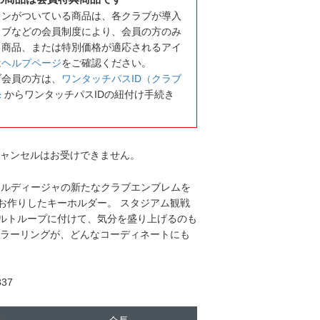
コンがついている商品は、各クラブが導入
ラブなどの会員制度により、会員の方のみ
る商品、または特別価格が適応されるアイ
は
ヘルプページ
をご確認ください。
ブ会員の方は、
ワンタッチパスID（クラブ
録
からワンタッチパスIDの紐付け手続き
キャンセルはお受けできません。
アルディージャの新たなクラブエンブレムを
お作りしたキーホルダー。 スタジアム観戦
ルトループに付けて、気分を盛り上げるのも
カラーリングが、どんなコーディネートにも
37