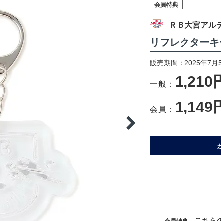
会員特典
ＲＢ大宮アル
リフレクターキ
販売期間：2025年7月
1,210
一般：
1,149
会員：
こちら
会員特典