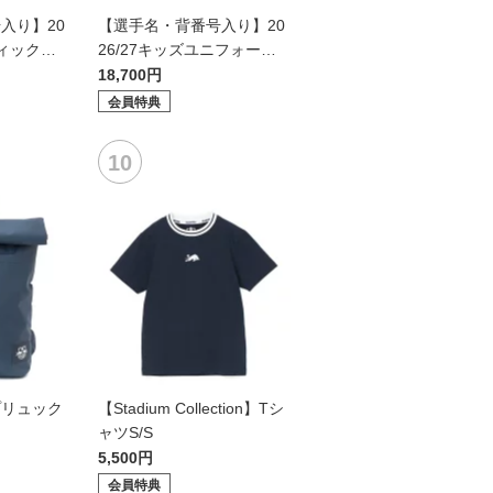
入り】20
【選手名・背番号入り】20
ティックユ
26/27キッズユニフォーム
ールド2n
（フィールド1st）
18,700円
会員特典
プリュック
【Stadium Collection】Tシ
ャツS/S
5,500円
会員特典