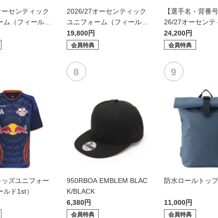
27オーセンティック
2026/27オーセンティック
【選手名・背番号
ーム（フィールド
ユニフォーム（フィールド
26/27オーセン
2nd）
ニフォーム（フィ
19,800円
24,200円
d）
会員特典
会員特典
27キッズユニフォー
950RBOA EMBLEM BLAC
防水ロールトッ
ルド1st）
K/BLACK
6,380円
11,000円
会員特典
会員特典