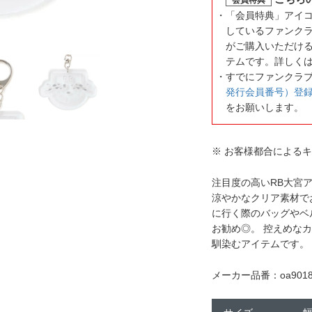
「会員特典」アイ
しているファンク
がご購入いただけ
テムです。詳しく
すでにファンクラ
発行会員番号）登
をお願いします。
※ お客様都合による
注目度の高いRB大宮
涼やかなクリア素材で
に行く際のバッグやベ
お勧め◎。 控えめな
馴染むアイテムです。
メーカー品番：oa9018