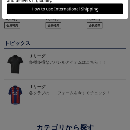
【選手名・背番号入り】
2026/27オーセンティッ
2026/27オーセンティッ
2026/27オーセンティッ
クユニフォーム（フィー
クユニフォーム（フィー
24,200円
19,800円
19,800円
2
クユニフォーム（フィー
ルド1st）
ルド2nd）
会員特典
会員特典
会員特典
ルド1st）
トピックス
Ｊリーグ
多種多様なアパレルアイテムはこちら！！
Ｊリーグ
各クラブのユニフォームを今すぐチェック！
カテゴリから探す