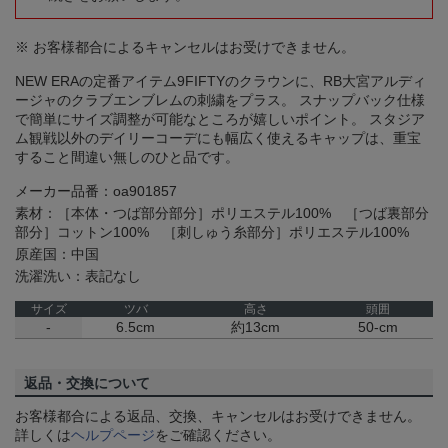
※ お客様都合によるキャンセルはお受けできません。
NEW ERAの定番アイテム9FIFTYのクラウンに、RB大宮アルディ
ージャのクラブエンブレムの刺繍をプラス。 スナップバック仕様
で簡単にサイズ調整が可能なところが嬉しいポイント。 スタジア
ム観戦以外のデイリーコーデにも幅広く使えるキャップは、重宝
すること間違い無しのひと品です。
メーカー品番：oa901857
素材：［本体・つば部分部分］ポリエステル100% ［つば裏部分
部分］コットン100% ［刺しゅう糸部分］ポリエステル100%
原産国：中国
洗濯洗い：表記なし
サイズ
ツバ
高さ
頭囲
-
6.5cm
約13cm
50-cm
返品・交換について
お客様都合による返品、交換、キャンセルはお受けできません。
詳しくは
ヘルプページ
をご確認ください。