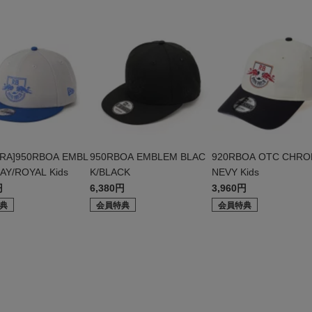
RA]950RBOA EMBL
950RBOA EMBLEM BLAC
920RBOA OTC CHRO
AY/ROYAL Kids
K/BLACK
NEVY Kids
円
6,380円
3,960円
典
会員特典
会員特典