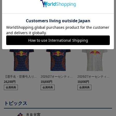
ランキング
【選手名・背番号入り】
2026/27オーセンティッ
2026/27オーセンティッ
2026/27オーセンティッ
クユニフォーム（フィー
クユニフォーム（フィー
24,200円
19,800円
19,800円
2
クユニフォーム（フィー
ルド1st）
ルド2nd）
会員特典
会員特典
会員特典
ルド1st）
トピックス
ＲＢ大宮