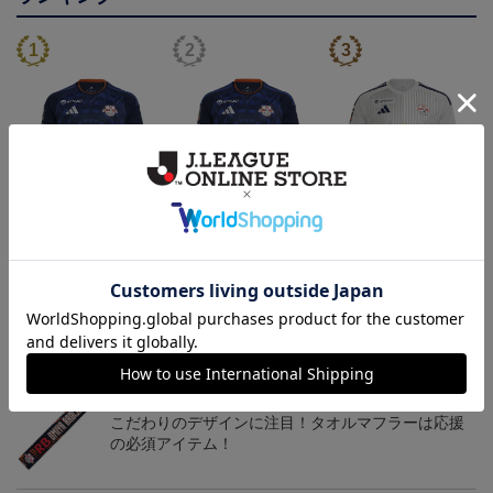
【選手名・背番号入り】
2026/27オーセンティッ
2026/27オーセンティッ
2026/27オーセンティッ
クユニフォーム（フィー
クユニフォーム（フィー
24,200円
19,800円
19,800円
2
クユニフォーム（フィー
ルド1st）
ルド2nd）
会員特典
会員特典
会員特典
ルド1st）
トピックス
ＲＢ大宮
こだわりのデザインに注目！タオルマフラーは応援
の必須アイテム！