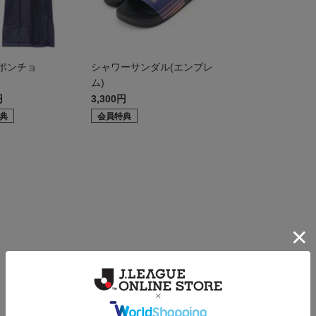
ポンチョ
シャワーサンダル(エンブレ
ム)
円
3,300円
典
会員特典