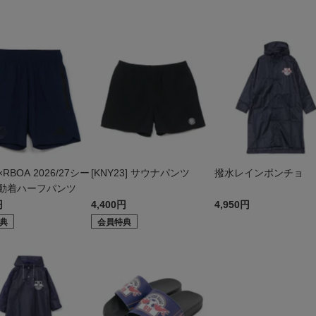
W
s×RBOA 2026/27シー
[KNY23] サウナパンツ
撥水レインポンチョ
動着ハーフパンツ
円
4,400円
4,950円
典
会員特典