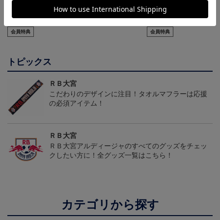
adidas×RBOA リュック
RB大宮アルディージャ
【選手名・背番号入り】
a
（選手着用モデル）
ピカチュウ タオルマフラ
2026/27オーセンティッ
8,800円
2,500円
24,200円
6
ー
クユニフォーム（フィー
会員特典
会員特典
ルド1st）
トピックス
ＲＢ大宮
こだわりのデザインに注目！タオルマフラーは応援
の必須アイテム！
ＲＢ大宮
ＲＢ大宮アルディージャのすべてのグッズをチェッ
クしたい方に！全グッズ一覧はこちら！
カテゴリから探す