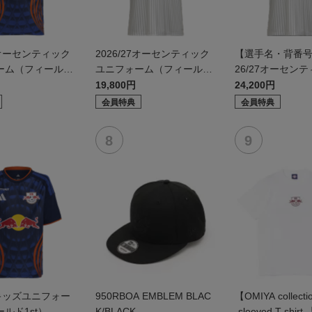
27オーセンティック
2026/27オーセンティック
【選手名・背番号
ーム（フィールド
ユニフォーム（フィールド
26/27オーセン
2nd）
ニフォーム（フィ
19,800円
24,200円
d）
会員特典
会員特典
27キッズユニフォー
950RBOA EMBLEM BLAC
【OMIYA collecti
ルド1st）
K/BLACK
-sleeved T-shirt