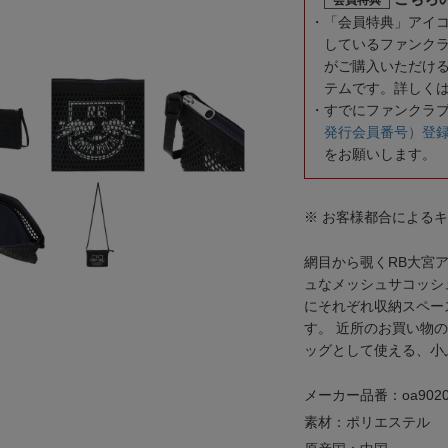
「会員特典」アイ
しているファンク
がご購入いただけ
テムです。詳しく
すでにファンクラ
発行会員番号）登
をお願いします。
※ お客様都合による
網目から覗くRB大宮
ュなメッシュサコッシ
にそれぞれ収納スペー
す。 近所のお買い物
ッグとして使える、小
メーカー品番：oa9020
素材：ポリエステル