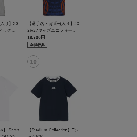
入り】20
【選手名・背番号入り】20
ティックユ
26/27キッズユニフォーム
ールド2n
（フィールド1st）
18,700円
会員特典
on】 Short
【Stadium Collection】Tシ
 「OMIYA C
ャツS/S