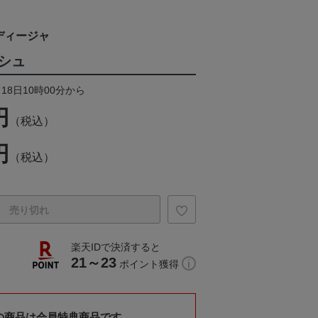
ディージャ
シュ
18日10時00分から
円
（税込）
円
（税込）
売り切れ
楽天IDで決済すると
21～23
ポイント獲得
の商品は会員特典商品です