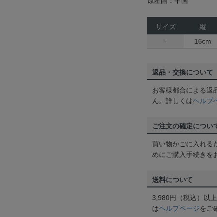
原産国：中国
サイズ
縦
-
16cm
返品・交換について
お客様都合による返
ん。詳しくは
ヘルプ
ご注文の確定につい
買い物かごに入れる
めにご購入手続きを
送料について
3,980円（税込）
は
ヘルプページ
をご