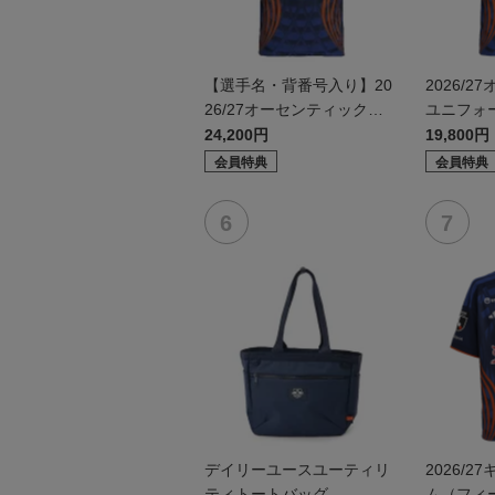
【選手名・背番号入り】20
2026/
26/27オーセンティックユ
ユニフォ
ニフォーム（フィールド1s
1st）
24,200円
19,800円
t）
会員特典
会員特典
デイリーユースユーティリ
2026/
ティトートバッグ
ム（フィー