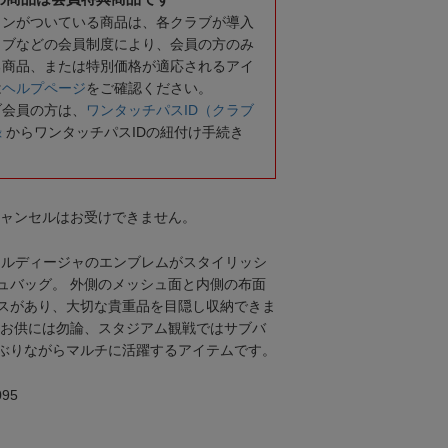
コンがついている商品は、各クラブが導入
ラブなどの会員制度により、会員の方のみ
る商品、または特別価格が適応されるアイ
は
ヘルプページ
をご確認ください。
ブ会員の方は、
ワンタッチパスID（クラブ
録
からワンタッチパスIDの紐付け手続き
キャンセルはお受けできません。
アルディージャのエンブレムがスタイリッシ
ュバッグ。 外側のメッシュ面と内側の布面
スがあり、大切な貴重品を目隠し収納できま
のお供には勿論、スタジアム観戦ではサブバ
ぶりながらマルチに活躍するアイテムです。
95