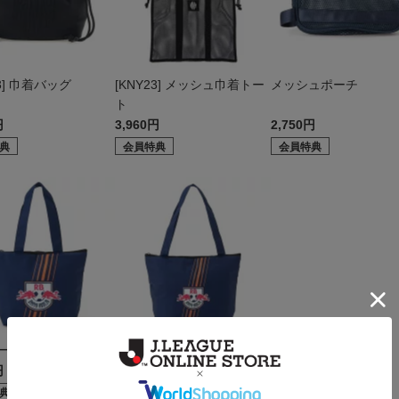
23] 巾着バッグ
[KNY23] メッシュ巾着トー
メッシュポーチ
ト
円
3,960円
2,750円
典
会員特典
会員特典
ートバッグ
保冷トートバッグ（大）
円
3,850円
典
会員特典