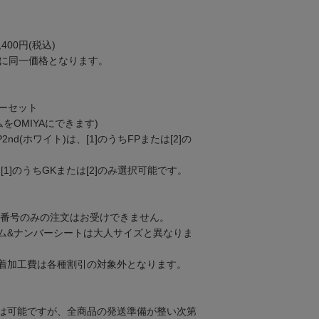
400円(税込)
もに同一価格となります。
バーセット
ネームをOMIYAにできます)
P2nd(ホワイト)は、[1]のうちFPまたは[2]の
、[1]のうちGKまたは[2]のみ選択可能です。
り、番号のみの注文はお受けできません。
ム&ナンバーシートは大人サイズと異なりま
着加工費は各種割引の対象外となります。
は可能ですが、全商品の発送準備が整い次第