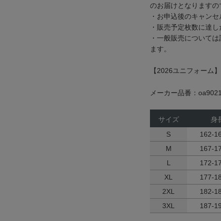
のお届けとなりますの
・お申込後のキャンセ
・販売予定枚数に達し
・一般販売については
ます。
【2026ユニフォーム】
メーカー品番：oa9021
サイズ
身
S
162-1
M
167-1
L
172-1
XL
177-1
2XL
182-1
3XL
187-1