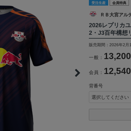
受注生産
会員特典
ＲＢ大宮アル
2026レプリカユ
2・J3百年構
販売期間：2026年2月1
13,20
一般：
12,54
会員：
背番号