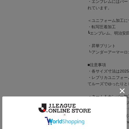
・エンブレムにはパー
れています。
＜ユニフォーム加工に
・転写圧着加工
┗エンブレム、明治安
・昇華プリント
┗アンダーアーマーロゴ、
■注意事項
・各サイズ寸法は20
・レプリカユニフォー
てルーズでゆったりと
＜ネーム＆ナンバー加
「RB大宮アルディー
レムをデザインしたオ
工になります。FP1st
&グレーシート、FP2
圧着加工になります。