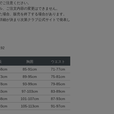
でご注意ください。
ル、ご注文内容の変更はできません。
た場合、販売を終了する場合があります。
詳細が決まり次第クラブ公式サイトで発表し
92
長
胸囲
ウエスト
68cm
85-91cm
71-77cm
73cm
89-95cm
75-81cm
78cm
93-99cm
79-85cm
83cm
97-103cm
83-89cm
88cm
101-107cm
87-93cm
93cm
105-113cm
91-97cm