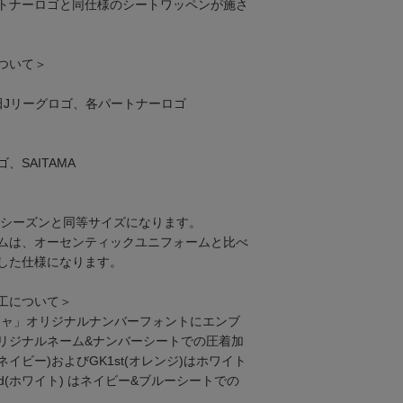
トナーロゴと同仕様のシートワッペンが施さ
ついて＞
田Jリーグロゴ、各パートナーロゴ
SAITAMA
25シーズンと同等サイズになります。
ムは、オーセンティックユニフォームと比べ
した仕様になります。
工について＞
ジャ」オリジナルナンバーフォントにエンブ
リジナルネーム&ナンバーシートでの圧着加
(ネイビー)およびGK1st(オレンジ)はホワイト
nd(ホワイト) はネイビー&ブルーシートでの