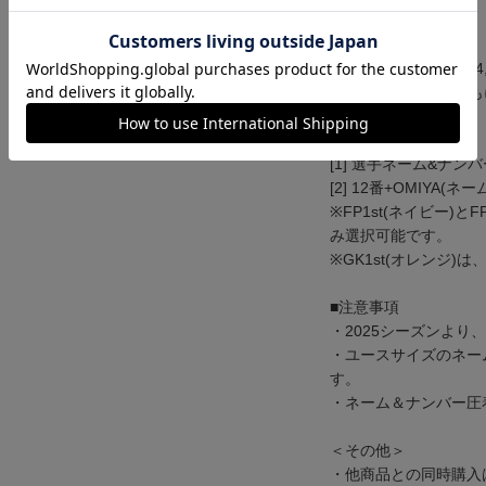
■価格
ユニフォーム本体代+4,
※番号は1桁、2桁と
■種類
[1] 選手ネーム&ナン
[2] 12番+OMIYA(
※FP1st(ネイビー)とF
み選択可能です。
※GK1st(オレンジ)は
■注意事項
・2025シーズンよ
・ユースサイズのネー
す。
・ネーム＆ナンバー圧
＜その他＞
・他商品との同時購入