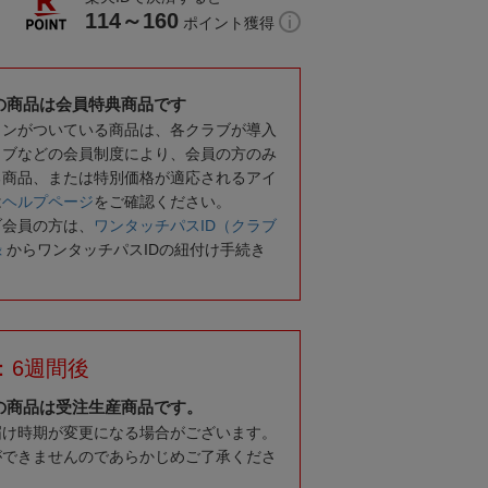
114～160
ポイント獲得
の商品は会員特典商品です
コンがついている商品は、各クラブが導入
ラブなどの会員制度により、会員の方のみ
る商品、または特別価格が適応されるアイ
は
ヘルプページ
をご確認ください。
ブ会員の方は、
ワンタッチパスID（クラブ
録
からワンタッチパスIDの紐付け手続き
：6週間後
の商品は受注生産商品です。
届け時期が変更になる場合がございます。
ができませんのであらかじめご了承くださ