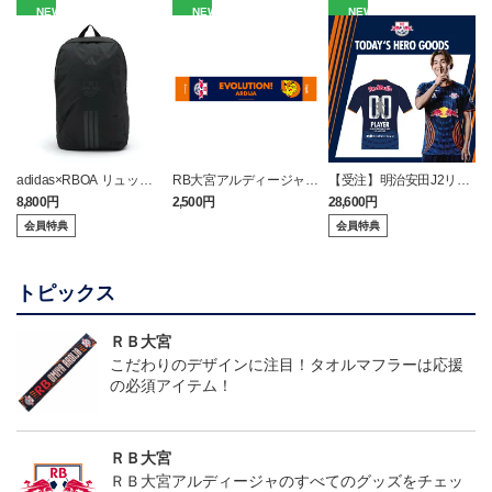
NEW
NEW
NEW
adidas×RBOA リュック
RB大宮アルディージャ
【受注】明治安田J2リー
（選手着用モデル）
ピカチュウ タオルマフラ
グ TODAY'S HEROユニフ
8,800円
2,500円
28,600円
2
ー
ォーム（8/8 アルビレッ
会員特典
会員特典
クス新潟戦）
トピックス
ＲＢ大宮
こだわりのデザインに注目！タオルマフラーは応援
の必須アイテム！
ＲＢ大宮
ＲＢ大宮アルディージャのすべてのグッズをチェッ