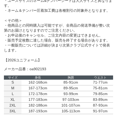
・ユースサイズのネーム&ナンバーシートは大人サイズと異なりま
す。
・ネーム＆ナンバー圧着加工費は各種割引の対象外となります。
＜その他＞
・他商品との同時購入は可能ですが、全商品の発送準備が整い次
第のお届けとなりますのでご注意ください。
・お申込後のキャンセル、ご注文内容の変更はできません。
・販売予定枚数に達した場合、販売を終了する場合があります。
・一般販売については詳細が決まり次第クラブ公式サイトで発表
します。
【2026ユニフォーム】
メーカー品番：oa902193
サイズ
身長
胸囲
ウエスト
S
162-168cm
85-91cm
71-77cm
M
167-173cm
89-95cm
75-81cm
L
172-178cm
93-99cm
79-85cm
XL
177-183cm
97-103cm
83-89cm
2XL
182-188cm
101-107cm
87-93cm
3XL
187-193cm
105-113cm
91-97cm