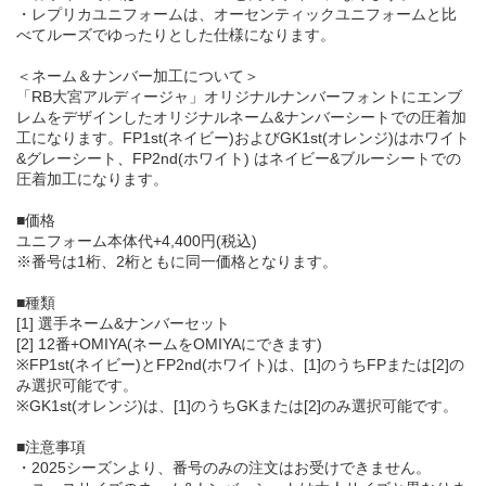
・レプリカユニフォームは、オーセンティックユニフォームと比
べてルーズでゆったりとした仕様になります。
＜ネーム＆ナンバー加工について＞
「RB大宮アルディージャ」オリジナルナンバーフォントにエンブ
レムをデザインしたオリジナルネーム&ナンバーシートでの圧着加
工になります。FP1st(ネイビー)およびGK1st(オレンジ)はホワイト
&グレーシート、FP2nd(ホワイト) はネイビー&ブルーシートでの
圧着加工になります。
■価格
ユニフォーム本体代+4,400円(税込)
※番号は1桁、2桁ともに同一価格となります。
■種類
[1] 選手ネーム&ナンバーセット
[2] 12番+OMIYA(ネームをOMIYAにできます)
※FP1st(ネイビー)とFP2nd(ホワイト)は、[1]のうちFPまたは[2]の
み選択可能です。
※GK1st(オレンジ)は、[1]のうちGKまたは[2]のみ選択可能です。
■注意事項
・2025シーズンより、番号のみの注文はお受けできません。