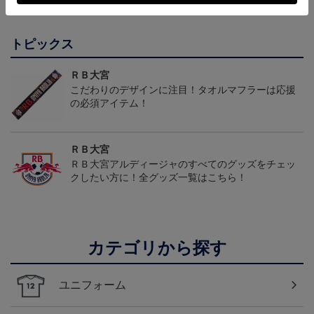
会員特典
会員特典
会員特典
ルド1st）
トピックス
ＲＢ大宮
こだわりのデザインに注目！タオルマフラーは応援
の必須アイテム！
ＲＢ大宮
ＲＢ大宮アルディージャのすべてのグッズをチェッ
クしたい方に！全グッズ一覧はこちら！
カテゴリから探す
ユニフォーム