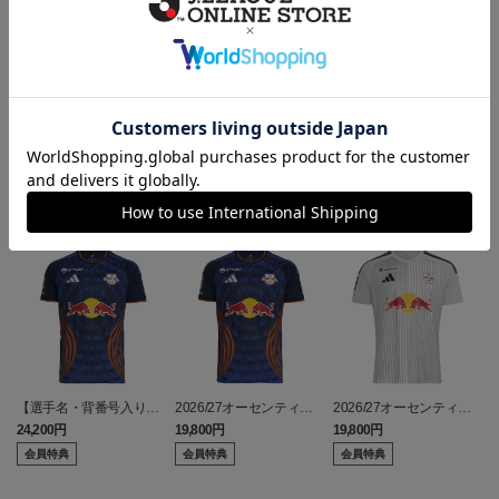
ヘルプページ
ランキング
【選手名・背番号入り】
2026/27オーセンティッ
2026/27オーセンティッ
2026/27オーセンティッ
クユニフォーム（フィー
クユニフォーム（フィー
24,200円
19,800円
19,800円
2
クユニフォーム（フィー
ルド1st）
ルド2nd）
会員特典
会員特典
会員特典
ルド1st）