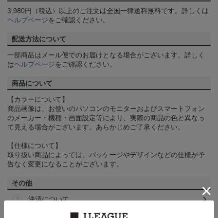
3,980円（税込）以上のご注文は全国一律送料無料です。詳しくは
ヘルプページ
をご確認ください。
配送方法について
一部商品はメール便でのお届けとなる場合がございます。詳しく
は
ヘルプページ
をご確認ください。
商品について
【カラーについて】
商品画像は、お使いのパソコンのモニターおよびスマートフォン
のメーカー・機種・画面設定等により、実際の商品の色と異なっ
て見える場合がございます。あらかじめご了承ください。
【仕様について】
取り扱い商品によっては、パッケージやデザインなどの仕様が予
告なく変更になることがございます。
その他
決済について
ギフト対応について