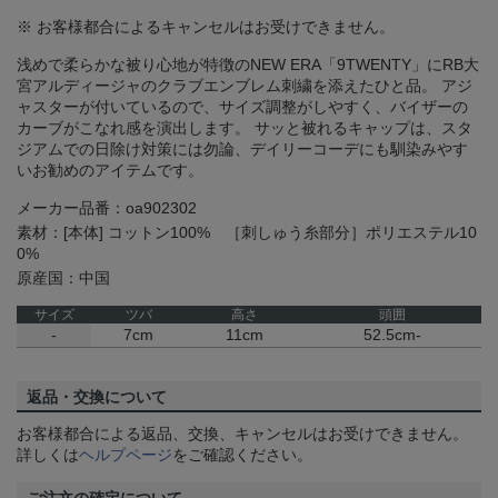
※ お客様都合によるキャンセルはお受けできません。
浅めで柔らかな被り心地が特徴のNEW ERA「9TWENTY」にRB大
宮アルディージャのクラブエンブレム刺繍を添えたひと品。 アジ
ャスターが付いているので、サイズ調整がしやすく、バイザーの
カーブがこなれ感を演出します。 サッと被れるキャップは、スタ
ジアムでの日除け対策には勿論、デイリーコーデにも馴染みやす
いお勧めのアイテムです。
メーカー品番：oa902302
素材：[本体] コットン100% ［刺しゅう糸部分］ポリエステル10
0%
原産国：中国
サイズ
ツバ
高さ
頭囲
-
7cm
11cm
52.5cm-
返品・交換について
お客様都合による返品、交換、キャンセルはお受けできません。
詳しくは
ヘルプページ
をご確認ください。