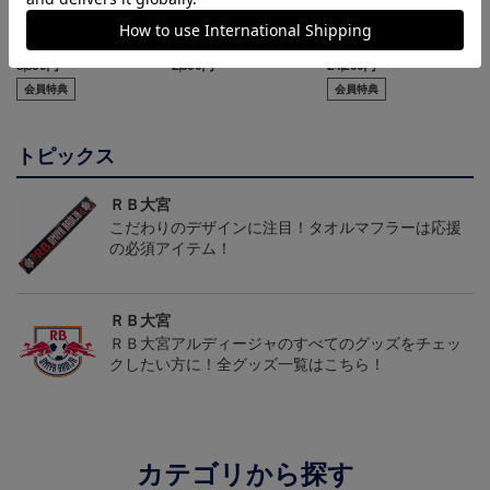
adidas×RBOA リュック
RB大宮アルディージャ
【選手名・背番号入り】
a
（選手着用モデル）
ピカチュウ タオルマフラ
2026/27オーセンティッ
8,800円
2,500円
24,200円
6
ー
クユニフォーム（フィー
会員特典
会員特典
ルド1st）
トピックス
ＲＢ大宮
こだわりのデザインに注目！タオルマフラーは応援
の必須アイテム！
ＲＢ大宮
ＲＢ大宮アルディージャのすべてのグッズをチェッ
クしたい方に！全グッズ一覧はこちら！
カテゴリから探す