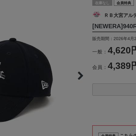
在庫なし
会員特典
ＲＢ大宮アル
[NEWERA]940
販売期間：2026年4月
4,620
一般：
4,389
会員：
こちら
会員特典