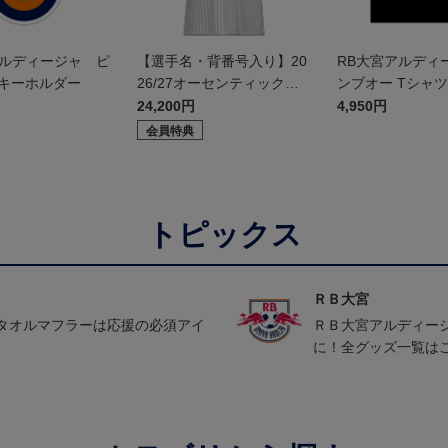
アルディージャ ピ
【選手名・背番号入り】20
RB大宮アルディ
 キーホルダー
26/27オーセンティックユ
ンブオー Tシャツ 
ニフォーム（フィールド2n
24,200円
4,950円
d）
会員特典
トピックス
ＲＢ大宮
タオルマフラーは応援の必須アイ
ＲＢ大宮アルディー
に！全グッズ一覧は