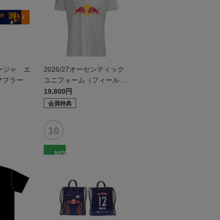
ージャ エ
2026/27オーセンティック
マフラー
ユニフォーム（フィールド
2nd）
19,800円
会員特典
NEW