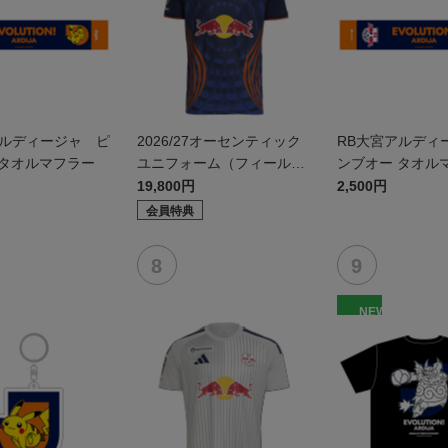
アルディージャ ピ
2026/27オーセンティック
RB大宮アルディ
 タオルマフラー
ユニフォーム（フィールド
ンブオー タオル
1st）
19,800円
2,500円
会員特典
NEW