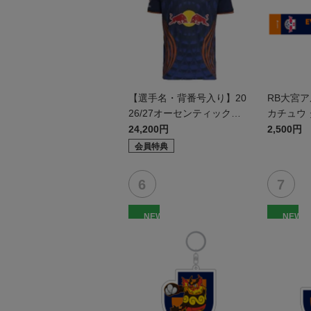
【選手名・背番号入り】20
RB大宮
26/27オーセンティックユ
カチュウ
ニフォーム（フィールド1s
24,200円
2,500円
t）
会員特典
NEW
NEW