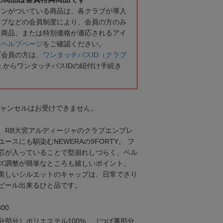
コンがついている商品は、各クラブが導入
ラブなどの会員制度により、会員の方のみ
る商品、または特別価格が適応されるアイ
は
ヘルプページ
をご確認ください。
ブ会員の方は、
ワンタッチパスID（クラブ
録
からワンタッチパスIDの紐付け手続き
キャンセルはお受けできません。
、RB大宮アルディージャのクラブエンブレ
ースにも馴染むNEWERAの9FORTY。 フ
芯が入っていることで型崩れしづらく、ベル
ズ調整が簡単なところも嬉しいポイント。
美しいシルエットのキャップは、日常でさり
ピール出来るひと品です。
00
分部分］ポリエステル100% ［つば裏部分