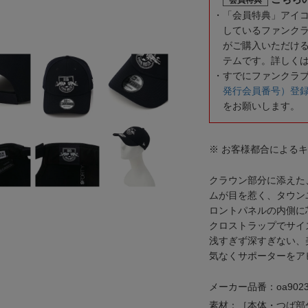
「会員特典」アイ
しているファンク
がご購入いただけ
テムです。詳しく
すでにファンクラ
発行会員番号）登
をお願いします。
※ お客様都合による
クラウン部分に添えた
ムが目を惹く、タウンユ
ロントパネルの内側に
クロストラップでサイ
浅すぎず深すぎない、
気なくサポーターをア
メーカー品番：oa9023
素材：［本体・つば部