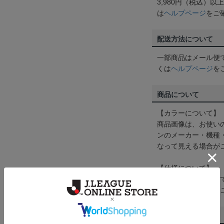
3,980円（税込）
は
ヘルプページ
をご
配送方法について
一部商品はメール便
くは
ヘルプページ
を
商品について
【カラーについて】
商品画像は、お使い
ンのメーカー・機種
なって見える場合が
【仕様について】
取り扱い商品によっ
予告なく変更になる
その他