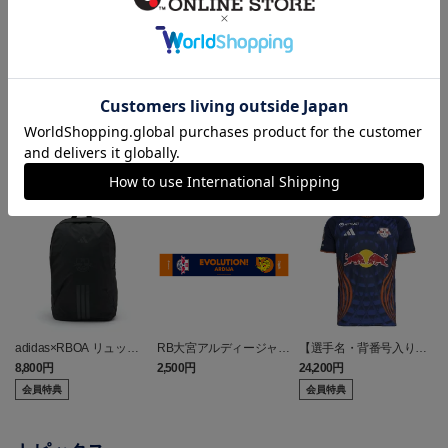
ランキング
NEW
NEW
adidas×RBOA リュック
RB大宮アルディージャ
【選手名・背番号入り】
a
（選手着用モデル）
ピカチュウ タオルマフラ
2026/27オーセンティッ
8,800円
2,500円
24,200円
6
ー
クユニフォーム（フィー
会員特典
会員特典
ルド1st）