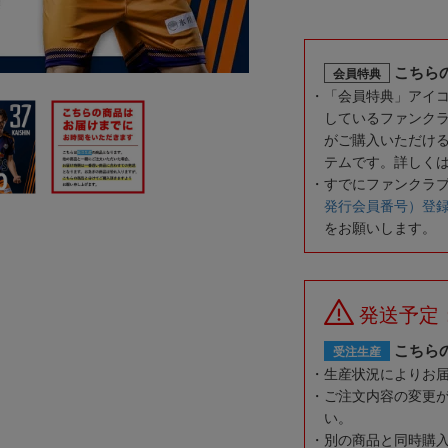
こちら
会員特典
「会員特典」アイ
しているファンク
がご購入いただけ
テムです。詳しく
すでにファンクラ
発行会員番号）登
をお願いします。
発送予定
こちら
受注生産
生産状況によりお
ご注文内容の変更
い。
別の商品と同時購