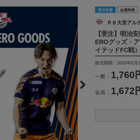
受注生産
会員特典
ＲＢ大宮アル
【受注】明治安田
EROグッズ・ア
イテッドFC戦
販売期間：2026年5月3
1,760
一般：
1,672
会員：