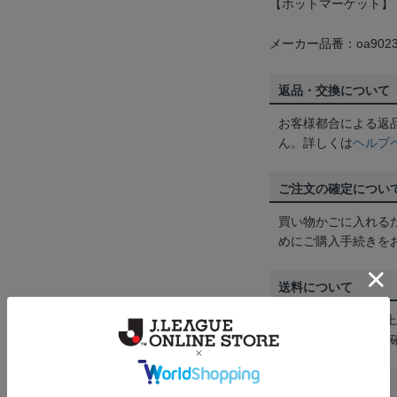
【ホットマーケット】
メーカー品番：oa9023
返品・交換について
お客様都合による返
ん。詳しくは
ヘルプ
ご注文の確定につい
買い物かごに入れる
めにご購入手続きを
送料について
3,980円（税込）
は
ヘルプページ
をご
配送方法について