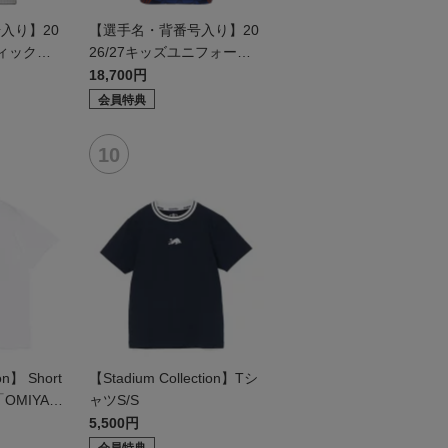
入り】20
【選手名・背番号入り】20
ティックユ
26/27キッズユニフォーム
ールド2n
（フィールド1st）
18,700円
会員特典
on】 Short
【Stadium Collection】Tシ
 「OMIYA C
ャツS/S
5,500円