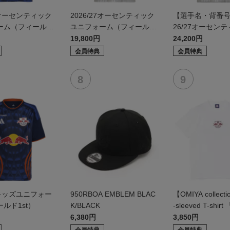
27オーセンティック
2026/27オーセンティック
【選手名・背番号
ーム（フィールド
ユニフォーム（フィールド
26/27オーセン
2nd）
ニフォーム（フィ
19,800円
24,200円
d）
会員特典
会員特典
27キッズユニフォー
950RBOA EMBLEM BLAC
【OMIYA collecti
ルド1st）
K/BLACK
-sleeved T-shirt
enter」
6,380円
3,850円