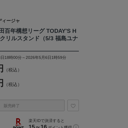
ディージャ
百年構想リーグ TODAY'S H
クリルスタンド（5/3 福島ユナ
）
日18時00分～2026年5月6日1時59分
円
（税込）
円
（税込）
販売終了
楽天IDで決済すると
15～16
ポイント獲得