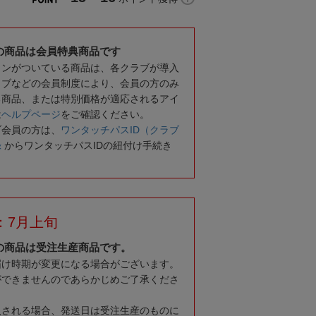
の商品は会員特典商品です
コンがついている商品は、各クラブが導入
ラブなどの会員制度により、会員の方のみ
る商品、または特別価格が適応されるアイ
は
ヘルプページ
をご確認ください。
ブ会員の方は、
ワンタッチパスID（クラブ
録
からワンタッチパスIDの紐付け手続き
：7月上旬
の商品は受注生産商品です。
届け時期が変更になる場合がございます。
ができませんのであらかじめご了承くださ
入される場合、発送日は受注生産のものに