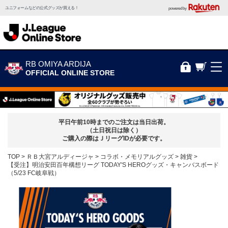
ユニフォームなどの公式グッズが買える！
powered by
RB OMIYA ARDIJA
OFFICIAL ONLINE STORE
平日午前10時までのご注文は当日出荷。
（土日祝日は除く）
ご購入の際はＪリーグIDが必要です。
TOP
ＲＢ大宮アルディージャ
コラボ・メモリアルグッズ
雑貨
【受注】明治安田百年構想リーグ TODAY'S HEROグッズ・キャンバスボード
（5/23 FC岐阜戦）