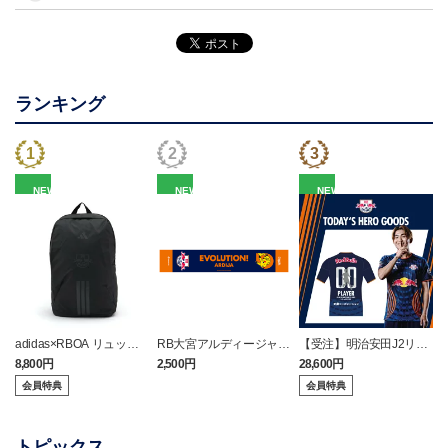
ランキング
NEW
NEW
NEW
adidas×RBOA リュック
RB大宮アルディージャ
【受注】明治安田J2リー
（選手着用モデル）
ピカチュウ タオルマフラ
グ TODAY'S HEROユニフ
8,800円
2,500円
28,600円
2
ー
ォーム（8/8 アルビレッ
会員特典
会員特典
クス新潟戦）
トピックス