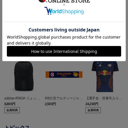
ランキング
NEW
NEW
adidas×RBOA リュック
RB大宮アルディージャ
【選手名・背番号入り】
a
（選手着用モデル）
ピカチュウ タオルマフラ
2026/27オーセンティッ
8,800円
2,500円
24,200円
6
ー
クユニフォーム（フィー
会員特典
会員特典
ルド1st）
トピックス