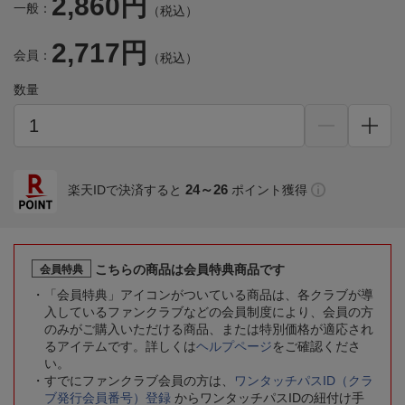
2,860円
一般：
（税込）
2,717円
会員：
（税込）
数量
24～26
楽天IDで決済すると
ポイント獲得
こちらの商品は会員特典商品です
会員特典
「会員特典」アイコンがついている商品は、各クラブが導
入しているファンクラブなどの会員制度により、会員の方
のみがご購入いただける商品、または特別価格が適応され
るアイテムです。詳しくは
ヘルプページ
をご確認くださ
い。
すでにファンクラブ会員の方は、
ワンタッチパスID（クラ
ブ発行会員番号）登録
からワンタッチパスIDの紐付け手