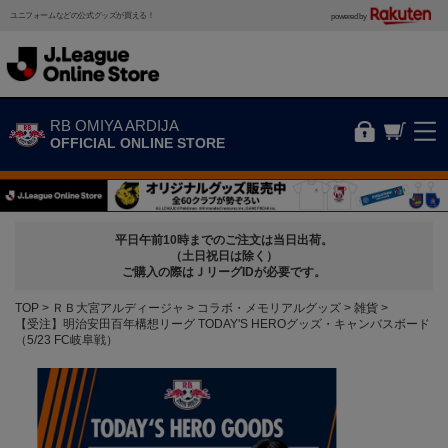
ユニフォームなどの公式グッズが買える！
powered by
RB OMIYA ARDIJA
OFFICIAL ONLINE STORE
平日午前10時までのご注文は当日出荷。
（土日祝日は除く）
ご購入の際はＪリーグIDが必要です。
TOP
ＲＢ大宮アルディージャ
コラボ・メモリアルグッズ
雑貨
【受注】明治安田百年構想リーグ TODAY'S HEROグッズ・キャンバスボード
（5/23 FC岐阜戦）