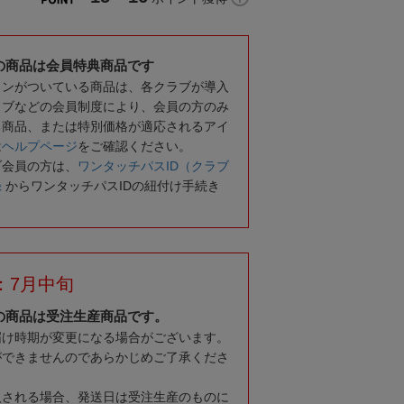
の商品は会員特典商品です
コンがついている商品は、各クラブが導入
ラブなどの会員制度により、会員の方のみ
る商品、または特別価格が適応されるアイ
は
ヘルプページ
をご確認ください。
ブ会員の方は、
ワンタッチパスID（クラブ
録
からワンタッチパスIDの紐付け手続き
：7月中旬
の商品は受注生産商品です。
届け時期が変更になる場合がございます。
ができませんのであらかじめご了承くださ
入される場合、発送日は受注生産のものに