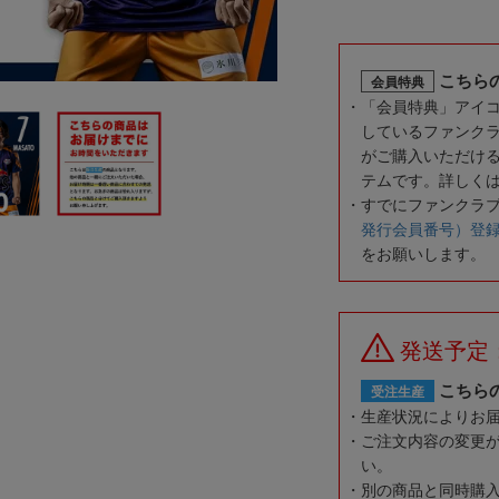
こちら
会員特典
「会員特典」アイ
しているファンク
がご購入いただけ
テムです。詳しく
すでにファンクラ
発行会員番号）登
をお願いします。
発送予定
こちら
受注生産
生産状況によりお
ご注文内容の変更
い。
別の商品と同時購