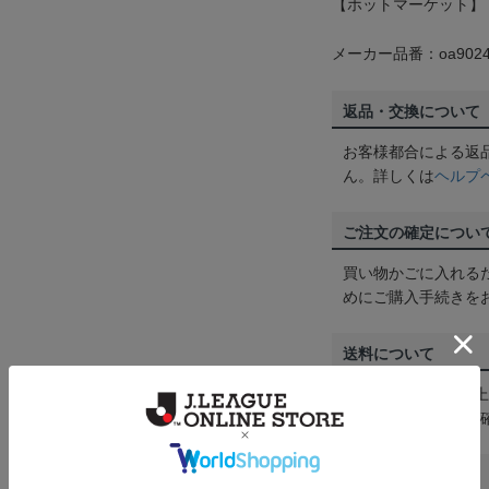
【ホットマーケット】
メーカー品番：oa9024
返品・交換について
お客様都合による返
ん。詳しくは
ヘルプ
ご注文の確定につい
買い物かごに入れる
めにご購入手続きを
送料について
3,980円（税込）
は
ヘルプページ
をご
配送方法について