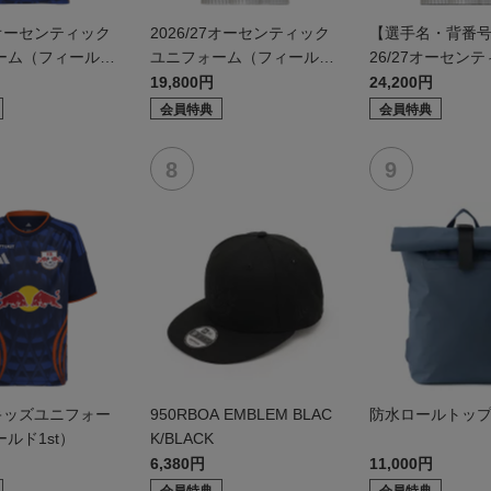
27オーセンティック
2026/27オーセンティック
【選手名・背番号
ーム（フィールド
ユニフォーム（フィールド
26/27オーセン
2nd）
ニフォーム（フィ
19,800円
24,200円
d）
会員特典
会員特典
27キッズユニフォー
950RBOA EMBLEM BLAC
防水ロールトッ
ルド1st）
K/BLACK
6,380円
11,000円