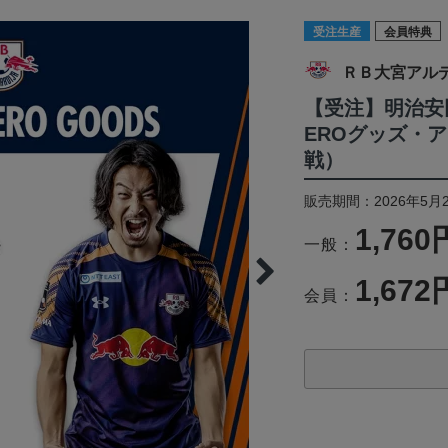
受注生産
会員特典
ＲＢ大宮アル
【受注】明治安田
EROグッズ・ア
戦）
販売期間：2026年5月2
1,760
一般：
1,672
会員：