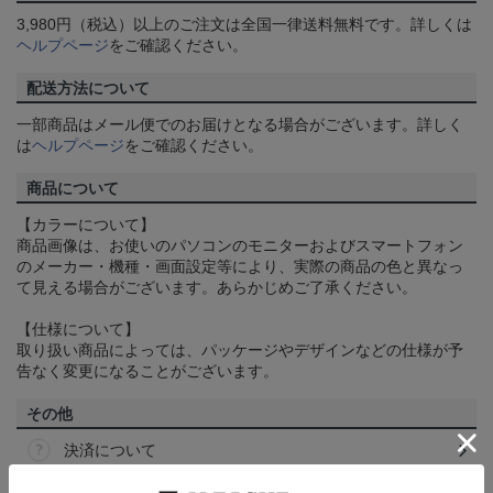
3,980円（税込）以上のご注文は全国一律送料無料です。詳しくは
ヘルプページ
をご確認ください。
配送方法について
一部商品はメール便でのお届けとなる場合がございます。詳しく
は
ヘルプページ
をご確認ください。
商品について
【カラーについて】
商品画像は、お使いのパソコンのモニターおよびスマートフォン
のメーカー・機種・画面設定等により、実際の商品の色と異なっ
て見える場合がございます。あらかじめご了承ください。
【仕様について】
取り扱い商品によっては、パッケージやデザインなどの仕様が予
告なく変更になることがございます。
その他
決済について
ギフト対応について