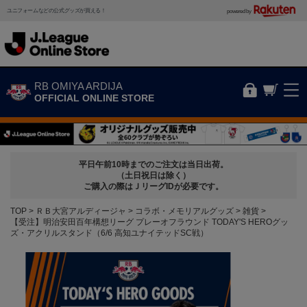
ユニフォームなどの公式グッズが買える！
powered by
RB OMIYA ARDIJA
OFFICIAL ONLINE STORE
平日午前10時までのご注文は当日出荷。
（土日祝日は除く）
ご購入の際はＪリーグIDが必要です。
TOP
ＲＢ大宮アルディージャ
コラボ・メモリアルグッズ
雑貨
【受注】明治安田百年構想リーグ プレーオフラウンド TODAY'S HEROグッ
ズ・アクリルスタンド（6/6 高知ユナイテッドSC戦）