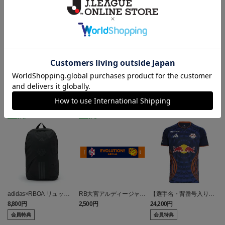
ヘルプページ
ランキング
NEW
NEW
adidas×RBOA リュック
RB大宮アルディージャ
【選手名・背番号入り】
a
（選手着用モデル）
ピカチュウ タオルマフラ
2026/27オーセンティッ
8,800円
2,500円
24,200円
6
ー
クユニフォーム（フィー
会員特典
会員特典
ルド1st）