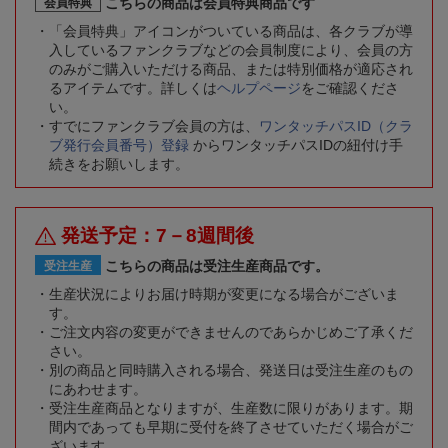
こちらの商品は会員特典商品です
会員特典
「会員特典」アイコンがついている商品は、各クラブが導
入しているファンクラブなどの会員制度により、会員の方
のみがご購入いただける商品、または特別価格が適応され
るアイテムです。詳しくは
ヘルプページ
をご確認くださ
い。
すでにファンクラブ会員の方は、
ワンタッチパスID（クラ
ブ発行会員番号）登録
からワンタッチパスIDの紐付け手
続きをお願いします。
発送予定：7－8週間後
こちらの商品は受注生産商品です。
受注生産
生産状況によりお届け時期が変更になる場合がございま
す。
ご注文内容の変更ができませんのであらかじめご了承くだ
さい。
別の商品と同時購入される場合、発送日は受注生産のもの
にあわせます。
受注生産商品となりますが、生産数に限りがあります。期
間内であっても早期に受付を終了させていただく場合がご
ざいます。