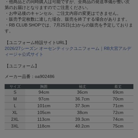
・他商品との同時購入は可能ですが、全商品の発送準備が整い次
第のお届けとなりますのでご注意ください。
・お申込後のキャンセル、ご注文内容の変更はできません。
・販売予定枚数に達した場合、販売を終了する場合があります。
・RB CLUB SHOPでは、7月25日(土)からの販売を予定しておりま
す。
【ユニフォーム特設サイトURL】
2026/27シーズン オーセンティックユニフォーム｜RB大宮アルデ
ィージャ公式サイト
【ユニフォーム】
メーカー品番：oa902486
サイズ
胸囲
袖丈
着丈
S
94cm
36cm
69cm
M
97cm
36.7cm
70cm
L
101cm
37.3cm
71cm
XL
105cm
38cm
72cm
2XL
113cm
39.3cm
74cm
3XL
118cm
40.2cm
75cm