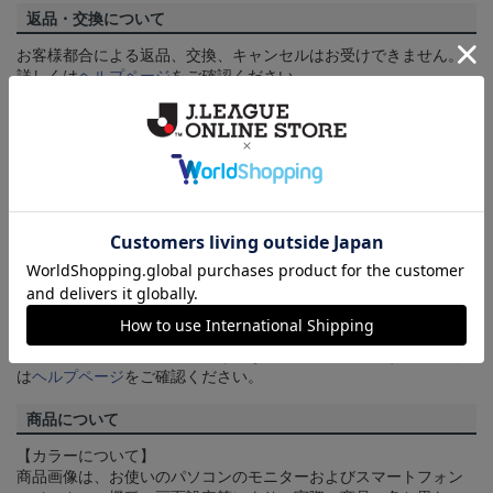
返品・交換について
お客様都合による返品、交換、キャンセルはお受けできません。
詳しくは
ヘルプページ
をご確認ください。
ご注文の確定について
買い物かごに入れるだけでは在庫は確保されませんので、お早め
にご購入手続きをお済ませください。
送料について
3,980円（税込）以上のご注文は全国一律送料無料です。詳しくは
ヘルプページ
をご確認ください。
配送方法について
一部商品はメール便でのお届けとなる場合がございます。詳しく
は
ヘルプページ
をご確認ください。
商品について
【カラーについて】
商品画像は、お使いのパソコンのモニターおよびスマートフォン