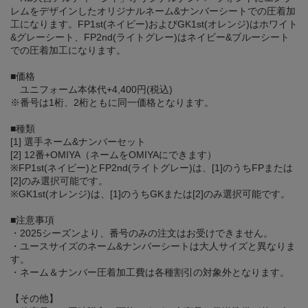
レムをデザインしたオリジナルネーム&ナンバーシートでの圧着加
工になります。FP1st(ネイビー)およびGK1st(オレンジ)はホワイト
&グレーシート、FP2nd(ライトグレー)はネイビー&ブルーシート
での圧着加工になります。
■価格
ユニフォーム本体代+4,400円(税込)
※番号は1桁、2桁ともに同一価格となります。
■種類
[1] 選手ネーム&ナンバーセット
[2] 12番+OMIYA（ネームをOMIYAにできます）
※FP1st(ネイビー)とFP2nd(ライトグレー)は、[1]のうちFPまたは
[2]のみ選択可能です。
※GK1st(オレンジ)は、[1]のうちGKまたは[2]のみ選択可能です。
■注意事項
・2025シーズンより、番号のみの注文はお受けできません。
・ユースサイズのネーム&ナンバーシートは大人サイズと異なりま
す。
・ネーム＆ナンバー圧着加工費は各種割引の対象外となります。
【その他】