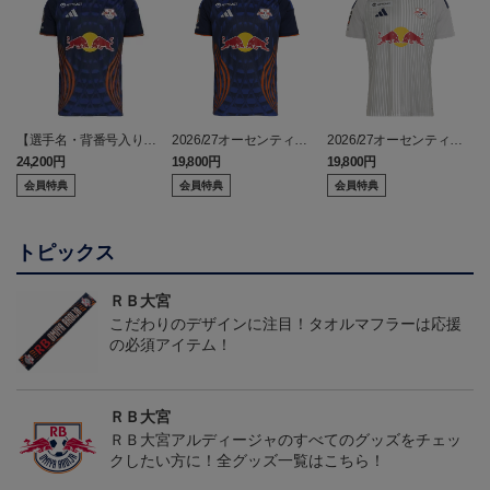
【選手名・背番号入り】
2026/27オーセンティッ
2026/27オーセンティッ
2026/27オーセンティッ
クユニフォーム（フィー
クユニフォーム（フィー
24,200円
19,800円
19,800円
2
クユニフォーム（フィー
ルド1st）
ルド2nd）
会員特典
会員特典
会員特典
ルド1st）
トピックス
ＲＢ大宮
こだわりのデザインに注目！タオルマフラーは応援
の必須アイテム！
ＲＢ大宮
ＲＢ大宮アルディージャのすべてのグッズをチェッ
クしたい方に！全グッズ一覧はこちら！