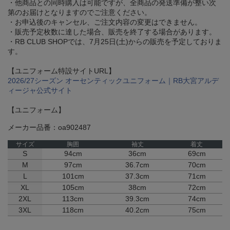
・他商品との同時購入は可能ですが、全商品の発送準備が整い次
第のお届けとなりますのでご注意ください。
・お申込後のキャンセル、ご注文内容の変更はできません。
・販売予定枚数に達した場合、販売を終了する場合があります。
・RB CLUB SHOPでは、7月25日(土)からの販売を予定しておりま
す。
【ユニフォーム特設サイトURL】
2026/27シーズン オーセンティックユニフォーム｜RB大宮アルデ
ィージャ公式サイト
【ユニフォーム】
メーカー品番：oa902487
サイズ
胸囲
袖丈
着丈
S
94cm
36cm
69cm
M
97cm
36.7cm
70cm
L
101cm
37.3cm
71cm
XL
105cm
38cm
72cm
2XL
113cm
39.3cm
74cm
3XL
118cm
40.2cm
75cm