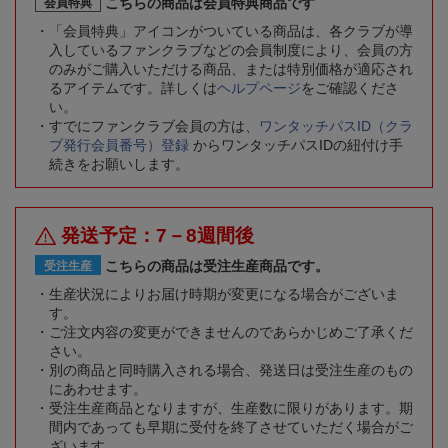
こちらの商品は会員特典商品です
会員特典
「会員特典」アイコンがついている商品は、各クラブが導
入しているファンクラブなどの会員制度により、会員の方
のみがご購入いただける商品、または特別価格が適応され
るアイテムです。詳しくは
ヘルプページ
をご確認くださ
い。
すでにファンクラブ会員の方は、
ワンタッチパスID（クラ
ブ発行会員番号）登録
からワンタッチパスIDの紐付け手
続きをお願いします。
発送予定：7－8週間後
こちらの商品は受注生産商品です。
受注生産
生産状況によりお届け時期が変更になる場合がございま
す。
ご注文内容の変更ができませんのであらかじめご了承くだ
さい。
別の商品と同時購入される場合、発送日は受注生産のもの
にあわせます。
受注生産商品となりますが、生産数に限りがあります。期
間内であっても早期に受付を終了させていただく場合がご
ざいます。