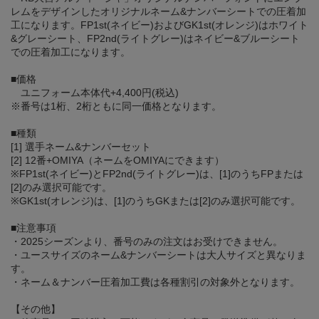
レムをデザインしたオリジナルネーム&ナンバーシートでの圧着加
工になります。FP1st(ネイビー)およびGK1st(オレンジ)はホワイト
&グレーシート、FP2nd(ライトグレー)はネイビー&ブルーシート
での圧着加工になります。
■価格
ユニフォーム本体代+4,400円(税込)
※番号は1桁、2桁ともに同一価格となります。
■種類
[1] 選手ネーム&ナンバーセット
[2] 12番+OMIYA（ネームをOMIYAにできます）
※FP1st(ネイビー)とFP2nd(ライトグレー)は、[1]のうちFPまたは
[2]のみ選択可能です。
※GK1st(オレンジ)は、[1]のうちGKまたは[2]のみ選択可能です。
■注意事項
・2025シーズンより、番号のみの注文はお受けできません。
・ユースサイズのネーム&ナンバーシートは大人サイズと異なりま
す。
・ネーム＆ナンバー圧着加工費は各種割引の対象外となります。
【その他】