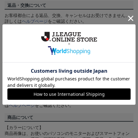
返品・交換について
お客様都合による返品、交換、キャンセルはお受けできません。
詳しくは
ヘルプページ
をご確認ください。
ご注文の確定について
買い物かごに入れるだけでは在庫は確保されませんので、お早め
にご購入手続きをお済ませください。
送料について
3,980円（税込）以上のご注文は全国一律送料無料です。詳しくは
ヘルプページ
をご確認ください。
配送方法について
一部商品はメール便でのお届けとなる場合がございます。詳しく
は
ヘルプページ
をご確認ください。
商品について
【カラーについて】
商品画像は、お使いのパソコンのモニターおよびスマートフォン