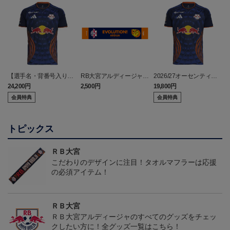
【選手名・背番号入り】
RB大宮アルディージャ
2026/27オーセンティッ
2026/27オーセンティッ
ピカチュウ タオルマフラ
クユニフォーム（フィー
24,200円
2,500円
19,800円
2
クユニフォーム（フィー
ー
ルド1st）
会員特典
会員特典
ルド1st）
トピックス
ＲＢ大宮
こだわりのデザインに注目！タオルマフラーは応援
の必須アイテム！
ＲＢ大宮
ＲＢ大宮アルディージャのすべてのグッズをチェッ
クしたい方に！全グッズ一覧はこちら！