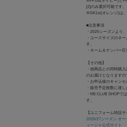
※FP1st(ネイビー)と
[2]のみ選択可能です。
※GK1st(オレンジ)は
■注意事項
・2025シーズンよ
・ユースサイズのネー
す。
・ネーム＆ナンバー圧
【その他】
・他商品との同時購入
のお届けとなりますの
・お申込後のキャンセ
・販売予定枚数に達し
・RB CLUB SHO
す。
【ユニフォーム特設サ
2026/27シーズン
ィージャ公式サイト