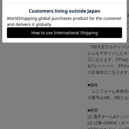
■注意事項
・各サイズ寸法は、記
・百年構想リーグのユ
程度小さい仕様となっ
【ネーム＆ナンバー加
「RB大宮アルディー
レムをデザインしたオ
工になります。FP1st
&グレーシート、FP2
の圧着加工になります
■価格
ユニフォーム本体代+4,
※番号は1桁、2桁と
■種類
[1] 選手ネーム&ナン
[2] 12番+OMIYA