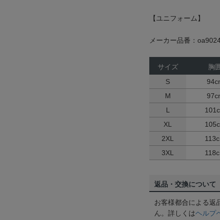
【ユニフォーム】
メーカー品番：oa9024
サイズ
胸
S
94c
M
97c
L
101
XL
105
2XL
113
3XL
118
返品・交換について
お客様都合による返
ん。詳しくは
ヘルプ