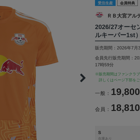
受注生産
会員特典
ＲＢ大宮アル
2026/27オ
ルキーパー1st
販売期間：2026年7月
会員先行販売期間：2026
17時59分
※販売期間はファンクラブ
詳しくはページ下部をご
19,80
一般：
18,81
会員：
S
在庫あり