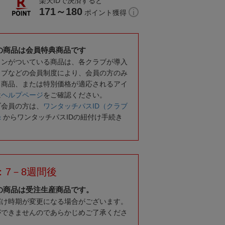
楽天IDで決済すると
171～180
ポイント獲得
の商品は会員特典商品です
コンがついている商品は、各クラブが導入
ラブなどの会員制度により、会員の方のみ
る商品、または特別価格が適応されるアイ
は
ヘルプページ
をご確認ください。
ブ会員の方は、
ワンタッチパスID（クラブ
録
からワンタッチパスIDの紐付け手続き
：7－8週間後
の商品は受注生産商品です。
届け時期が変更になる場合がございます。
ができませんのであらかじめご了承くださ