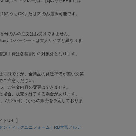
FP2nd(ライトグレー)は、[1]のうちFPまたは
、[1]のうちGKまたは[2]のみ選択可能です。
り、番号のみの注文はお受けできません。
ム&ナンバーシートは大人サイズと異なりま
着加工費は各種割引の対象外となります。
は可能ですが、全商品の発送準備が整い次第
でご注意ください。
ル、ご注文内容の変更はできません。
た場合、販売を終了する場合があります。
Pでは、7月25日(土)からの販売を予定しておりま
イトURL】
 オーセンティックユニフォーム｜RB大宮アルデ