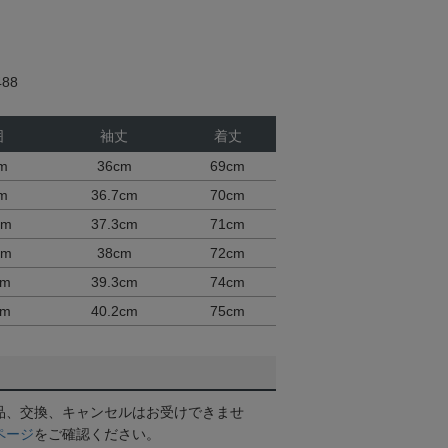
88
囲
袖丈
着丈
m
36cm
69cm
m
36.7cm
70cm
cm
37.3cm
71cm
cm
38cm
72cm
cm
39.3cm
74cm
cm
40.2cm
75cm
品、交換、キャンセルはお受けできませ
ページ
をご確認ください。