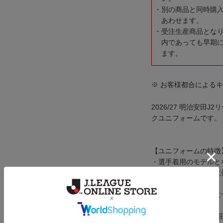
別の商品と同時購
あわせます。
受注生産商品とな
内であっても早期
ます。
※ お客様都合による
2026/27 明治安田
クユニフォームです。
【ユニフォームの特徴
・選手着用のモデルと
・エンブレムには、立
【ユニフォーム加工に
・転写圧着加工
┗エンブレム、明治安