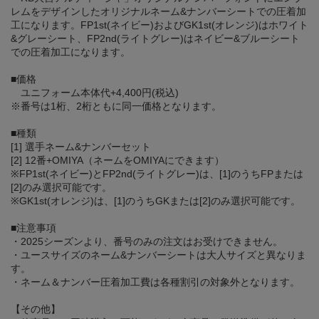
レムをデザインしたオリジナルネーム&ナンバーシートでの圧着加
工になります。FP1st(ネイビー)およびGK1st(オレンジ)はホワイト
&グレーシート、FP2nd(ライトグレー)はネイビー&ブルーシート
での圧着加工になります。
■価格
ユニフォーム本体代+4,400円(税込)
※番号は1桁、2桁ともに同一価格となります。
■種類
[1] 選手ネーム&ナンバーセット
[2] 12番+OMIYA（ネームをOMIYAにできます）
※FP1st(ネイビー)とFP2nd(ライトグレー)は、[1]のうちFPまたは
[2]のみ選択可能です。
※GK1st(オレンジ)は、[1]のうちGKまたは[2]のみ選択可能です。
■注意事項
・2025シーズンより、番号のみの注文はお受けできません。
・ユースサイズのネーム&ナンバーシートは大人サイズと異なりま
す。
・ネーム＆ナンバー圧着加工費は各種割引の対象外となります。
【その他】