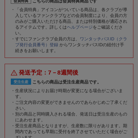
こちらの商品は会員特典商品です
会員特典
「会員特典」アイコンがついている商品は、各クラブが導
入しているファンクラブなどの会員制度により、会員の方
のみがご購入いただける商品、または特別価格が適応され
るアイテムです。詳しくは
ヘルプページ
をご確認くださ
い。
すでにファンクラブ会員の方は、
ワンタッチパスID（クラ
ブ発行会員番号）登録
からワンタッチパスIDの紐付け手
続きをお願いします。
発送予定：7－8週間後
こちらの商品は受注生産商品です。
受注生産
生産状況によりお届け時期が変更になる場合がございま
す。
ご注文内容の変更ができませんのであらかじめご了承くだ
さい。
別の商品と同時購入される場合、発送日は受注生産のもの
にあわせます。
受注生産商品となりますが、生産数に限りがあります。期
間内であっても早期に受付を終了させていただく場合がご
ざいます。