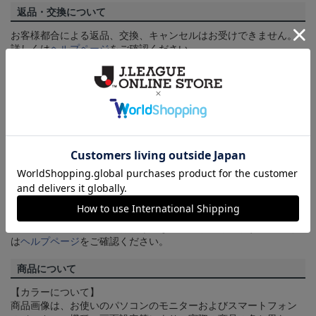
返品・交換について
お客様都合による返品、交換、キャンセルはお受けできません。
詳しくは
ヘルプページ
をご確認ください。
ご注文の確定について
買い物かごに入れるだけでは在庫は確保されませんので、お早め
にご購入手続きをお済ませください。
送料について
3,980円（税込）以上のご注文は全国一律送料無料です。詳しくは
ヘルプページ
をご確認ください。
配送方法について
一部商品はメール便でのお届けとなる場合がございます。詳しく
は
ヘルプページ
をご確認ください。
商品について
【カラーについて】
商品画像は、お使いのパソコンのモニターおよびスマートフォン