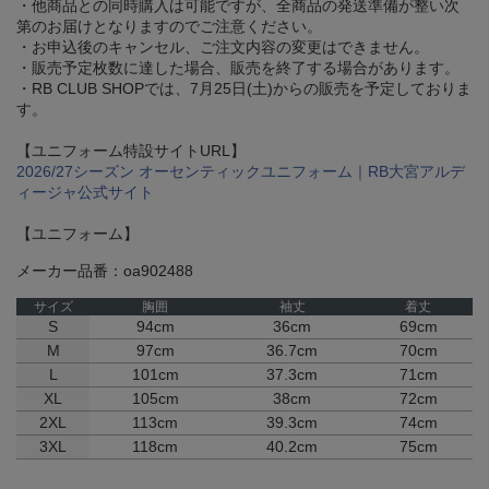
・他商品との同時購入は可能ですが、全商品の発送準備が整い次
第のお届けとなりますのでご注意ください。
・お申込後のキャンセル、ご注文内容の変更はできません。
・販売予定枚数に達した場合、販売を終了する場合があります。
・RB CLUB SHOPでは、7月25日(土)からの販売を予定しておりま
す。
【ユニフォーム特設サイトURL】
2026/27シーズン オーセンティックユニフォーム｜RB大宮アルデ
ィージャ公式サイト
【ユニフォーム】
メーカー品番：oa902488
サイズ
胸囲
袖丈
着丈
S
94cm
36cm
69cm
M
97cm
36.7cm
70cm
L
101cm
37.3cm
71cm
XL
105cm
38cm
72cm
2XL
113cm
39.3cm
74cm
3XL
118cm
40.2cm
75cm