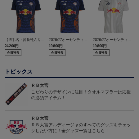
【選手名・背番号入り】
2026/27オーセンティッ
2026/27オーセンティッ
2026/27オーセンティッ
クユニフォーム（フィー
クユニフォーム（フィー
24,200円
19,800円
19,800円
2
クユニフォーム（フィー
ルド1st）
ルド2nd）
会員特典
会員特典
会員特典
ルド1st）
トピックス
ＲＢ大宮
こだわりのデザインに注目！タオルマフラーは応援
の必須アイテム！
ＲＢ大宮
ＲＢ大宮アルディージャのすべてのグッズをチェッ
クしたい方に！全グッズ一覧はこちら！