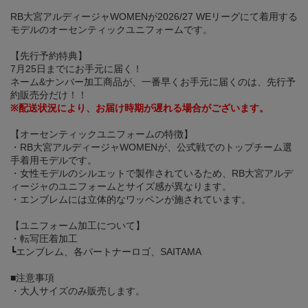
RB大宮アルディージャWOMENが2026/27 WEリーグにて着用する
モデルのオーセンティックユニフォームです。
【先行予約特典】
7月25日までにお手元に届く！
ネーム&ナンバー加工商品が、一番早くお手元に届くのは、先行予
約販売分だけ！！
※配送状況により、お届け時期が遅れる場合がございます。
【オーセンティックユニフォームの特徴】
・RB大宮アルディージャWOMENが、公式戦でのトップチーム選
手着用モデルです。
・女性モデルのシルエットで製作されているため、RB大宮アルデ
ィージャのユニフォームとサイズ感が異なります。
・エンブレムには立体的なワッペンが施されています。
【ユニフォーム加工について】
・転写圧着加工
┗エンブレム、各パートナーロゴ、SAITAMA
■注意事項
・大人サイズのみ販売します。