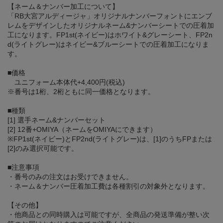
【ネーム＆ナンバー加工について】
「RB大宮アルディージャ」オリジナルナンバーフォントにエンブ
レムをデザインしたオリジナルネーム&ナンバーシートでの圧着加
工になります。FP1st(ネイビー)はホワイト&グレーシート、FP2n
d(ライトグレー)はネイビー&ブルーシートでの圧着加工になりま
す。
■価格
ユニフォーム本体代+4,400円(税込)
※番号は1桁、2桁ともに同一価格となります。
■種類
[1] 選手ネーム&ナンバーセット
[2] 12番+OMIYA（ネームをOMIYAにできます）
※FP1st(ネイビー)とFP2nd(ライトグレー)は、[1]のうちFPまたは
[2]のみ選択可能です。
■注意事項
・番号のみの注文はお受けできません。
・ネーム＆ナンバー圧着加工費は各種割引の対象外となります。
【その他】
・他商品との同時購入は可能ですが、全商品の発送準備が整い次