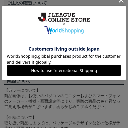
ご注文の確定について
買い物かごに入れるだけでは在庫は確保されませんので、お早め
にご購入手続きをお済ませください。
送料について
3,980円（税込）以上のご注文は全国一律送料無料です。詳しくは
ヘルプページ
をご確認ください。
配送方法について
一部商品はメール便でのお届けとなる場合がございます。詳しく
は
ヘルプページ
をご確認ください。
商品について
【カラーについて】
商品画像は、お使いのパソコンのモニターおよびスマートフォン
のメーカー・機種・画面設定等により、実際の商品の色と異なっ
て見える場合がございます。あらかじめご了承ください。
【仕様について】
取り扱い商品によっては、パッケージやデザインなどの仕様が予