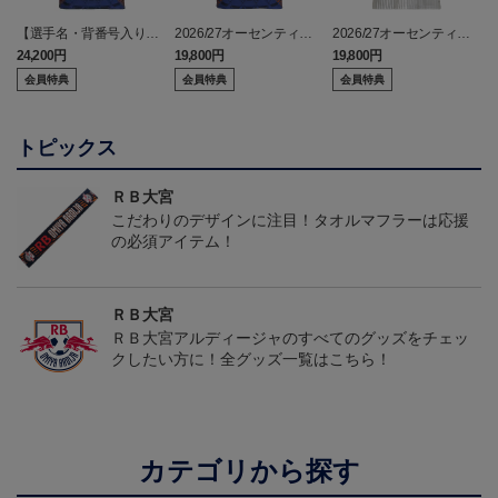
【選手名・背番号入り】
2026/27オーセンティッ
2026/27オーセンティッ
2026/27オーセンティッ
クユニフォーム（フィー
クユニフォーム（フィー
24,200円
19,800円
19,800円
2
クユニフォーム（フィー
ルド1st）
ルド2nd）
会員特典
会員特典
会員特典
ルド1st）
トピックス
ＲＢ大宮
こだわりのデザインに注目！タオルマフラーは応援
の必須アイテム！
ＲＢ大宮
ＲＢ大宮アルディージャのすべてのグッズをチェッ
クしたい方に！全グッズ一覧はこちら！
カテゴリから探す