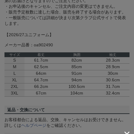
第のお届けとなりますのでご注意ください。
・お申込後のキャンセル、ご注文内容の変更はできません。
・販売予定枚数に達した場合、販売を終了する場合があります。
・一般販売については詳細が決まり次第クラブ公式サイトで発表
します。
【2026/27ユニフォーム】
メーカー品番：oa902490
サイズ
着丈
胸囲
袖丈
S
61.7cm
82cm
28.3cm
M
62.5cm
85cm
28.9cm
L
64cm
91cm
30cm
XL
64.7cm
94cm
30.6cm
2XL
66.2cm
100.5cm
31.7cm
3XL
67cm
104cm
32.4cm
返品・交換について
お客様都合による返品、交換、キャンセルはお受けできません。
詳しくは
ヘルプページ
をご確認ください。