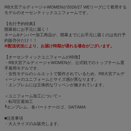
RB大宮アルディージャWOMENが2026/27 WEリーグにて着用する
モデルのオーセンティックユニフォームです。
【先行予約特典】
開幕前にお手元に届く！
ネーム&ナンバー加工商品が、開幕までにお手元に届くのは先行予
約販売分だけ！！
※配送状況により、お届け時期が遅れる場合がございます。
【オーセンティックユニフォームの特徴】
・RB大宮アルディージャWOMENが、公式戦でのトップチーム選
手着用モデルです。
・女性モデルのシルエットで製作されているため、RB大宮アルデ
ィージャのユニフォームとサイズ感が異なります。
・エンブレムには立体的なワッペンが施されています。
＜ユニフォーム加工について＞
・転写圧着加工
┗エンブレム、各パートナーロゴ、SAITAMA
■注意事項
・大人サイズのみ販売します。