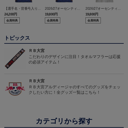
【選手名・背番号入り】
2026/27オーセンティッ
2026/27オーセンティッ
2026/27オーセンティッ
クユニフォーム（フィー
クユニフォーム（フィー
24,200円
19,800円
19,800円
2
クユニフォーム（フィー
ルド1st）
ルド2nd）
会員特典
会員特典
会員特典
ルド1st）
トピックス
ＲＢ大宮
こだわりのデザインに注目！タオルマフラーは応援
の必須アイテム！
ＲＢ大宮
ＲＢ大宮アルディージャのすべてのグッズをチェッ
クしたい方に！全グッズ一覧はこちら！
カテゴリから探す