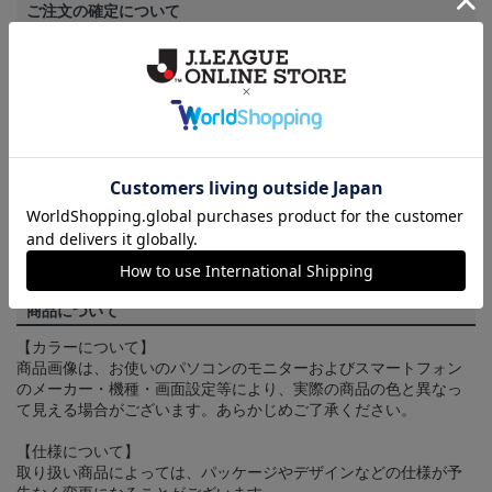
ご注文の確定について
買い物かごに入れるだけでは在庫は確保されませんので、お早め
にご購入手続きをお済ませください。
送料について
3,980円（税込）以上のご注文は全国一律送料無料です。詳しくは
ヘルプページ
をご確認ください。
配送方法について
一部商品はメール便でのお届けとなる場合がございます。詳しく
は
ヘルプページ
をご確認ください。
商品について
【カラーについて】
商品画像は、お使いのパソコンのモニターおよびスマートフォン
のメーカー・機種・画面設定等により、実際の商品の色と異なっ
て見える場合がございます。あらかじめご了承ください。
【仕様について】
取り扱い商品によっては、パッケージやデザインなどの仕様が予