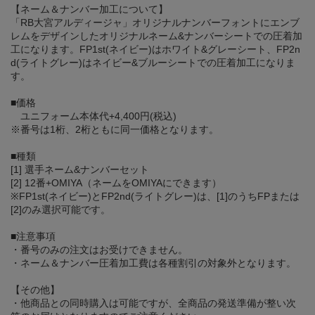
【ネーム＆ナンバー加工について】
「RB大宮アルディージャ」オリジナルナンバーフォントにエンブ
レムをデザインしたオリジナルネーム&ナンバーシートでの圧着加
工になります。FP1st(ネイビー)はホワイト&グレーシート、FP2n
d(ライトグレー)はネイビー&ブルーシートでの圧着加工になりま
す。
■価格
ユニフォーム本体代+4,400円(税込)
※番号は1桁、2桁ともに同一価格となります。
■種類
[1] 選手ネーム&ナンバーセット
[2] 12番+OMIYA（ネームをOMIYAにできます）
※FP1st(ネイビー)とFP2nd(ライトグレー)は、[1]のうちFPまたは
[2]のみ選択可能です。
■注意事項
・番号のみの注文はお受けできません。
・ネーム＆ナンバー圧着加工費は各種割引の対象外となります。
【その他】
・他商品との同時購入は可能ですが、全商品の発送準備が整い次