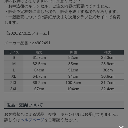
第のお届けとなりますのでご注意ください。
・お申込後のキャンセル、ご注文内容の変更はできません。
・販売予定枚数に達した場合、販売を終了する場合があります。
・一般販売については詳細が決まり次第クラブ公式サイトで発表
します。
【2026/27ユニフォーム】
メーカー品番：oa902491
サイズ
着丈
胸囲
袖丈
S
61.7cm
82cm
28.3cm
M
62.5cm
85cm
28.9cm
L
64cm
91cm
30cm
XL
64.7cm
94cm
30.6cm
2XL
66.2cm
100.5cm
31.7cm
3XL
67cm
104cm
32.4cm
返品・交換について
お客様都合による返品、交換、キャンセルはお受けできません。
詳しくは
ヘルプページ
をご確認ください。