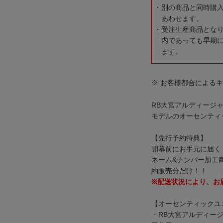
別の商品と同時購
あわせます。
受注生産商品とな
内であっても早期
ます。
※ お客様都合による
RB大宮アルディージャW
モデルのオーセンティ
【先行予約特典】
開幕前にお手元に届く
ネーム&ナンバー加工
約販売分だけ！！
※配送状況により、お
【オーセンティックユ
・RB大宮アルディー