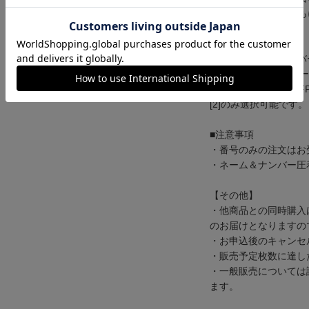
※番号は1桁、2桁と
■種類
[1] 選手ネーム&ナン
[2] 12番+OMIYA
※FP1st(ネイビー)と
[2]のみ選択可能です。
■注意事項
・番号のみの注文はお
・ネーム＆ナンバー圧
【その他】
・他商品との同時購入
のお届けとなりますの
・お申込後のキャンセ
・販売予定枚数に達し
・一般販売については
ます。