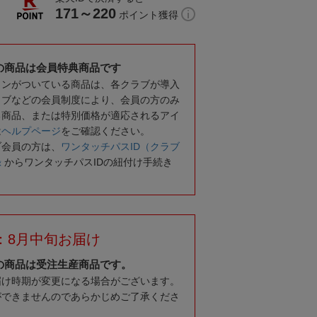
171～220
ポイント獲得
の商品は会員特典商品です
コンがついている商品は、各クラブが導入
ラブなどの会員制度により、会員の方のみ
る商品、または特別価格が適応されるアイ
は
ヘルプページ
をご確認ください。
ブ会員の方は、
ワンタッチパスID（クラブ
録
からワンタッチパスIDの紐付け手続き
：8月中旬お届け
の商品は受注生産商品です。
届け時期が変更になる場合がございます。
ができませんのであらかじめご了承くださ