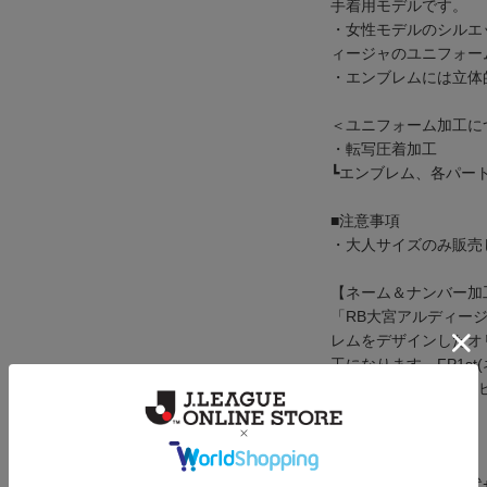
手着用モデルです。
・女性モデルのシルエ
ィージャのユニフォー
・エンブレムには立体
＜ユニフォーム加工に
・転写圧着加工
┗エンブレム、各パート
■注意事項
・大人サイズのみ販売
【ネーム＆ナンバー加
「RB大宮アルディー
レムをデザインしたオ
工になります。FP1st
(ライトグレー)はネ
す。
■価格
ユニフォーム本体代+4,