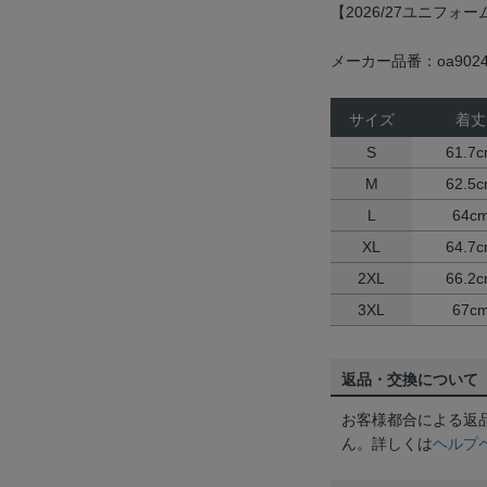
【2026/27ユニフォー
メーカー品番：oa9024
サイズ
着丈
S
61.7
M
62.5
L
64c
XL
64.7
2XL
66.2
3XL
67c
返品・交換について
お客様都合による返
ん。詳しくは
ヘルプ