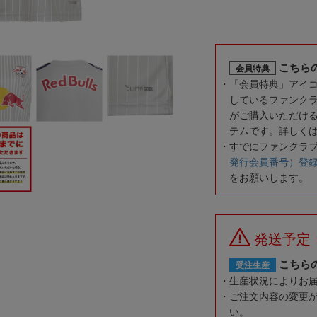
こちら
会員特典
「会員特典」アイ
しているファンク
がご購入いただけ
テムです。詳しく
すでにファンクラ
発行会員番号）登
をお願いします。
発送予定
こちら
受注生産
生産状況によりお
ご注文内容の変更
い。