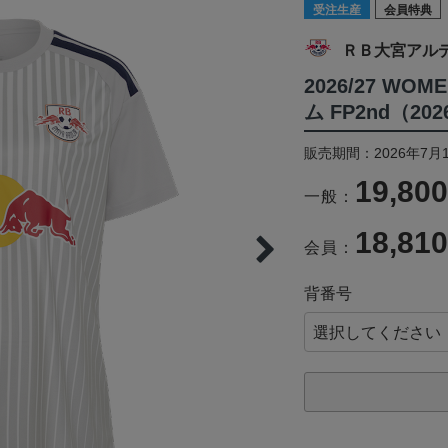
受注生産
会員特典
ＲＢ大宮アル
2026/27 
ム FP2nd（2
販売期間：2026年7月1
19,80
一般：
18,81
会員：
背番号