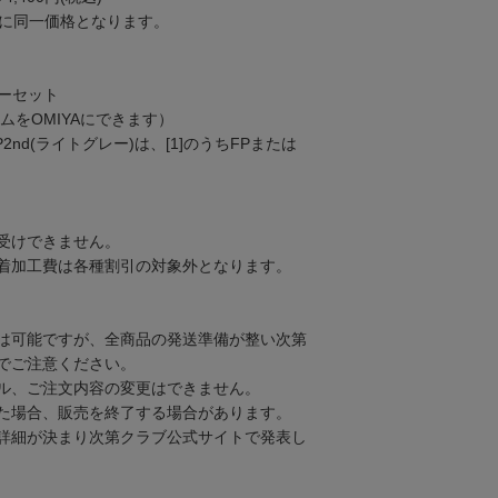
もに同一価格となります。
バーセット
（ネームをOMIYAにできます）
FP2nd(ライトグレー)は、[1]のうちFPまたは
受けできません。
着加工費は各種割引の対象外となります。
は可能ですが、全商品の発送準備が整い次第
でご注意ください。
ル、ご注文内容の変更はできません。
た場合、販売を終了する場合があります。
詳細が決まり次第クラブ公式サイトで発表し