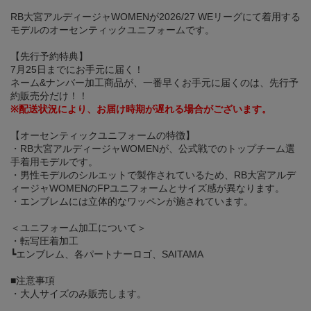
RB大宮アルディージャWOMENが2026/27 WEリーグにて着用する
モデルのオーセンティックユニフォームです。
【先行予約特典】
7月25日までにお手元に届く！
ネーム&ナンバー加工商品が、一番早くお手元に届くのは、先行予
約販売分だけ！！
※配送状況により、お届け時期が遅れる場合がございます。
【オーセンティックユニフォームの特徴】
・RB大宮アルディージャWOMENが、公式戦でのトップチーム選
手着用モデルです。
・男性モデルのシルエットで製作されているため、RB大宮アルデ
ィージャWOMENのFPユニフォームとサイズ感が異なります。
・エンブレムには立体的なワッペンが施されています。
＜ユニフォーム加工について＞
・転写圧着加工
┗エンブレム、各パートナーロゴ、SAITAMA
■注意事項
・大人サイズのみ販売します。