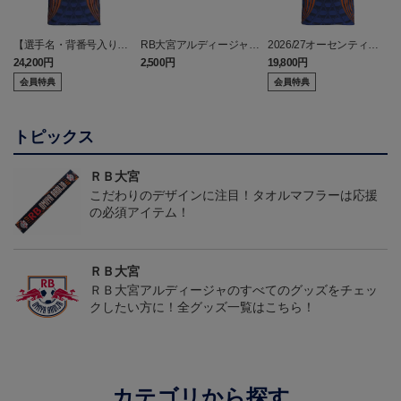
【選手名・背番号入り】
RB大宮アルディージャ
2026/27オーセンティッ
2026/27オーセンティッ
ピカチュウ タオルマフラ
クユニフォーム（フィー
24,200円
2,500円
19,800円
2
クユニフォーム（フィー
ー
ルド1st）
会員特典
会員特典
ルド1st）
トピックス
ＲＢ大宮
こだわりのデザインに注目！タオルマフラーは応援
の必須アイテム！
ＲＢ大宮
ＲＢ大宮アルディージャのすべてのグッズをチェッ
クしたい方に！全グッズ一覧はこちら！
カテゴリから探す