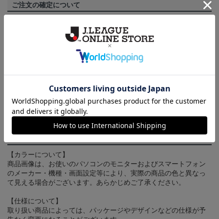
ご注文の確定について
買い物かごに入れるだけでは在庫は確保されませんので、お早め
にご購入手続きをお済ませください。
送料について
3,980円（税込）以上のご注文は全国一律送料無料です。詳しくは
ヘルプページ
をご確認ください。
配送方法について
一部商品はメール便でのお届けとなる場合がございます。詳しく
は
ヘルプページ
をご確認ください。
商品について
【カラーについて】
商品画像は、お使いのパソコンのモニターおよびスマートフォン
のメーカー・機種・画面設定等により、実際の商品の色と異なっ
て見える場合がございます。あらかじめご了承ください。
【仕様について】
取り扱い商品によっては、パッケージやデザインなどの仕様が予