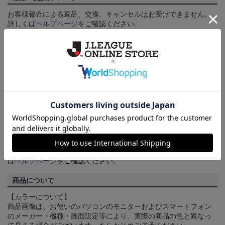
お客様都合による返品、交換、キャンセルはお受けできません。
詳しくは
ヘルプページ
をご確認ください。
ご注文の確定について
買い物かごに入れるだけでは在庫は確保されませんので、お早め
にご購入手続きをお済ませください。
送料について
3,980円（税込）以上のご注文は全国一律送料無料です。詳しくは
ヘルプページ
をご確認ください。
配送方法について
一部商品はメール便でのお届けとなる場合がございます。詳しく
は
ヘルプページ
をご確認ください。
商品について
【カラーについて】
商品画像は、お使いのパソコンのモニターおよびスマートフォン
のメーカー・機種・画面設定等により、実際の商品の色と異なっ