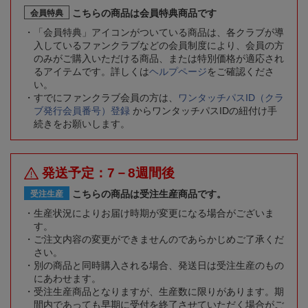
こちらの商品は会員特典商品です
会員特典
「会員特典」アイコンがついている商品は、各クラブが導
入しているファンクラブなどの会員制度により、会員の方
のみがご購入いただける商品、または特別価格が適応され
るアイテムです。詳しくは
ヘルプページ
をご確認くださ
い。
すでにファンクラブ会員の方は、
ワンタッチパスID（クラ
ブ発行会員番号）登録
からワンタッチパスIDの紐付け手
続きをお願いします。
発送予定：7－8週間後
こちらの商品は受注生産商品です。
受注生産
生産状況によりお届け時期が変更になる場合がございま
す。
ご注文内容の変更ができませんのであらかじめご了承くだ
さい。
別の商品と同時購入される場合、発送日は受注生産のもの
にあわせます。
受注生産商品となりますが、生産数に限りがあります。期
間内であっても早期に受付を終了させていただく場合がご