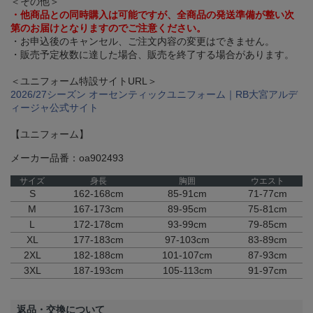
＜その他＞
・他商品との同時購入は可能ですが、全商品の発送準備が整い次
第のお届けとなりますのでご注意ください。
・お申込後のキャンセル、ご注文内容の変更はできません。
・販売予定枚数に達した場合、販売を終了する場合があります。
＜ユニフォーム特設サイトURL＞
2026/27シーズン オーセンティックユニフォーム｜RB大宮アルデ
ィージャ公式サイト
【ユニフォーム】
メーカー品番：oa902493
サイズ
身長
胸囲
ウエスト
S
162-168cm
85-91cm
71-77cm
M
167-173cm
89-95cm
75-81cm
L
172-178cm
93-99cm
79-85cm
XL
177-183cm
97-103cm
83-89cm
2XL
182-188cm
101-107cm
87-93cm
3XL
187-193cm
105-113cm
91-97cm
返品・交換について