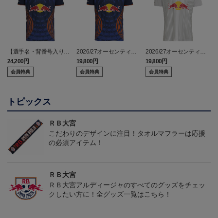
【選手名・背番号入り】
2026/27オーセンティッ
2026/27オーセンティッ
2026/27オーセンティッ
クユニフォーム（フィー
クユニフォーム（フィー
24,200円
19,800円
19,800円
2
クユニフォーム（フィー
ルド1st）
ルド2nd）
会員特典
会員特典
会員特典
ルド1st）
トピックス
ＲＢ大宮
こだわりのデザインに注目！タオルマフラーは応援
の必須アイテム！
ＲＢ大宮
ＲＢ大宮アルディージャのすべてのグッズをチェッ
クしたい方に！全グッズ一覧はこちら！