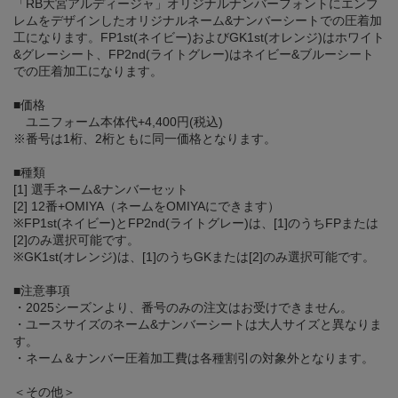
「RB大宮アルディージャ」オリジナルナンバーフォントにエンブ
レムをデザインしたオリジナルネーム&ナンバーシートでの圧着加
工になります。FP1st(ネイビー)およびGK1st(オレンジ)はホワイト
&グレーシート、FP2nd(ライトグレー)はネイビー&ブルーシート
での圧着加工になります。
■価格
ユニフォーム本体代+4,400円(税込)
※番号は1桁、2桁ともに同一価格となります。
■種類
[1] 選手ネーム&ナンバーセット
[2] 12番+OMIYA（ネームをOMIYAにできます）
※FP1st(ネイビー)とFP2nd(ライトグレー)は、[1]のうちFPまたは
[2]のみ選択可能です。
※GK1st(オレンジ)は、[1]のうちGKまたは[2]のみ選択可能です。
■注意事項
・2025シーズンより、番号のみの注文はお受けできません。
・ユースサイズのネーム&ナンバーシートは大人サイズと異なりま
す。
・ネーム＆ナンバー圧着加工費は各種割引の対象外となります。
＜その他＞