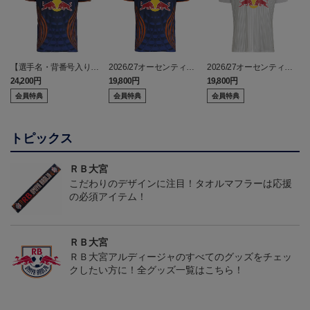
【選手名・背番号入り】
2026/27オーセンティッ
2026/27オーセンティッ
2026/27オーセンティッ
クユニフォーム（フィー
クユニフォーム（フィー
24,200円
19,800円
19,800円
2
クユニフォーム（フィー
ルド1st）
ルド2nd）
会員特典
会員特典
会員特典
ルド1st）
トピックス
ＲＢ大宮
こだわりのデザインに注目！タオルマフラーは応援
の必須アイテム！
ＲＢ大宮
ＲＢ大宮アルディージャのすべてのグッズをチェッ
クしたい方に！全グッズ一覧はこちら！