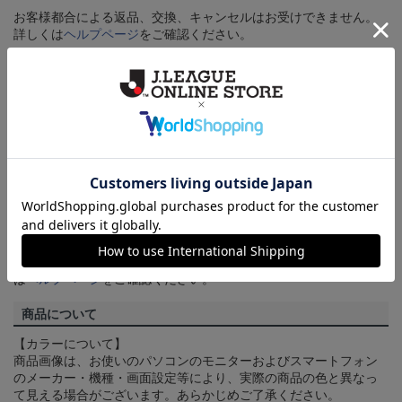
お客様都合による返品、交換、キャンセルはお受けできません。
詳しくは
ヘルプページ
をご確認ください。
ご注文の確定について
買い物かごに入れるだけでは在庫は確保されませんので、お早め
にご購入手続きをお済ませください。
送料について
3,980円（税込）以上のご注文は全国一律送料無料です。詳しくは
ヘルプページ
をご確認ください。
配送方法について
一部商品はメール便でのお届けとなる場合がございます。詳しく
は
ヘルプページ
をご確認ください。
商品について
【カラーについて】
商品画像は、お使いのパソコンのモニターおよびスマートフォン
のメーカー・機種・画面設定等により、実際の商品の色と異なっ
て見える場合がございます。あらかじめご了承ください。