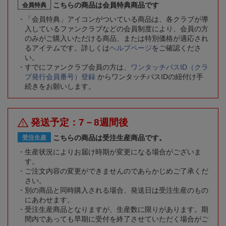
こちらの商品は会員特典商品です
会員特典
「会員特典」アイコンがついている商品は、各クラブが導
入しているファンクラブなどの会員制度により、会員の方
のみがご購入いただける商品、または特別価格が適応され
るアイテムです。詳しくは
ヘルプページ
をご確認くださ
い。
すでにファンクラブ会員の方は、
ワンタッチパスID（クラ
ブ発行会員番号）登録
からワンタッチパスIDの紐付け手
続きをお願いします。
発送予定：7－8週間後
こちらの商品は受注生産商品です。
受注生産
生産状況によりお届け時期が変更になる場合がございま
す。
ご注文内容の変更ができませんのであらかじめご了承くだ
さい。
別の商品と同時購入される場合、発送日は受注生産のもの
にあわせます。
受注生産商品となりますが、生産数に限りがあります。期
間内であっても早期に受付を終了させていただく場合がご