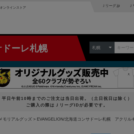
Ｊリーグ.jp
Ｊ
オンラインストア
サドーレ札幌
札幌
平日午前10時までのご注文は当日出荷。（土日祝日は除く）
ご購入の際はＪリーグIDが必要です。
メモリアルグッズ
EVANGELION/北海道コンサドーレ札幌 アクリル