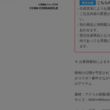
こちら
受注生産
生産状況によりお
ご注文内容の変更
い。
別の商品と同時購
あわせます。
受注生産商品とな
内であっても早期
ます。
※ お客様都合による
映画の公開が予定されて
がコラボ！劇中さなが
のアイテム
素材：アクリル樹脂/亜
サイズ：W45×H60mm