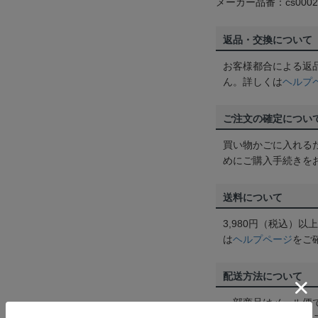
メーカー品番：cs0002
返品・交換について
お客様都合による返
ん。詳しくは
ヘルプ
ご注文の確定につい
買い物かごに入れる
めにご購入手続きを
送料について
3,980円（税込）
は
ヘルプページ
をご
配送方法について
一部商品はメール便