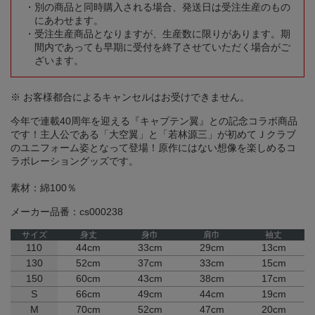
別の商品と同時購入される場合、発送日は受注生産のもの
にあわせます。
受注生産商品となりますが、生産数に限りがあります。期
間内であっても早期に受付を終了させていただく場合がご
ざいます。
※ お客様都合によるキャンセルはお受けできません。
今年で連載40周年を迎える『キャプテン翼』との記念コラボ商品
です！主人公である「大空翼」と「若林源三」が初めてＪクラブ
のユニフォーム姿となって登場！原作にはない想像を楽しめるコ
ラボレーショングッズです。
素材：綿100％
メーカー品番：cs000238
サイズ
身丈
身巾
肩巾
袖丈
110
44cm
33cm
29cm
13cm
130
52cm
37cm
33cm
15cm
150
60cm
43cm
38cm
17cm
S
66cm
49cm
44cm
19cm
M
70cm
52cm
47cm
20cm