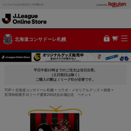
ユニフォームなどの公式グッズが買える！
powered by
北海道コンサドーレ札幌
平日午前10時までのご注文は当日出荷。
（土日祝日は除く）
ご購入の際はＪリーグIDが必要です。
TOP
北海道コンサドーレ札幌
コラボ・メモリアルグッズ
雑貨
宮澤裕樹選手J1リーグ通算200試合出場記念 ペナント