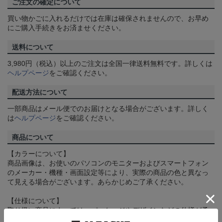
ご注文の確定について
買い物かごに入れるだけでは在庫は確保されませんので、お早め
にご購入手続きをお済ませください。
送料について
3,980円（税込）以上のご注文は全国一律送料無料です。詳しくは
ヘルプページ
をご確認ください。
配送方法について
一部商品はメール便でのお届けとなる場合がございます。詳しく
は
ヘルプページ
をご確認ください。
商品について
【カラーについて】
商品画像は、お使いのパソコンのモニターおよびスマートフォン
のメーカー・機種・画面設定等により、実際の商品の色と異なっ
て見える場合がございます。あらかじめご了承ください。
【仕様について】
取り扱い商品によっては、パッケージやデザインなどの仕様が予
告なく変更になることがございます。