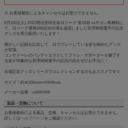
※ お客様都合によるキャンセルはお受けできません。
8月20日(土) 2022明治安田生命J1リーグ 第26節 vsサガン鳥栖戦に
て、J1リーグ通算200試合出場を達成しました宮澤裕樹選手の記念
グッズを受注販売いたします！
輝かしい記録を記念して、J1でプレーしている姿を納めたグッズ
が登場。
コンサドーレのバンディエラとしてファン・サポーターを魅了す
る姿が印象的な宮澤裕樹選手の記念の品をぜひお手元に！
出場記念グッズシリーズでコレクションするのもおススメです☆
サイズ：約Ｗ200mm×H300mm
メーカー品番：cs000389
返品・交換について
お客様都合による返品、交換、キャンセルはお受けできません。
詳しくは
ヘルプページ
をご確認ください。