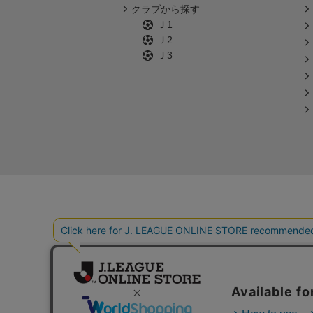
クラブから探す
Ｊ1
Ｊ2
Ｊ3