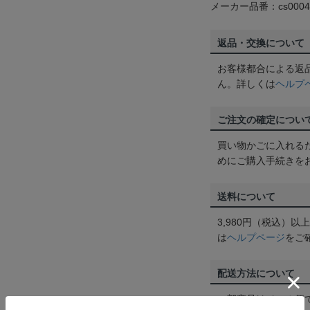
メーカー品番：cs0004
返品・交換について
お客様都合による返
ん。詳しくは
ヘルプ
ご注文の確定につい
買い物かごに入れる
めにご購入手続きを
送料について
3,980円（税込）
は
ヘルプページ
をご
配送方法について
一部商品はメール便