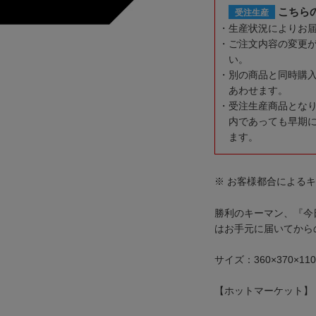
こちら
受注生産
生産状況によりお
ご注文内容の変更
い。
別の商品と同時購
あわせます。
受注生産商品とな
内であっても早期
ます。
※ お客様都合による
勝利のキーマン、『今
はお手元に届いてから
サイズ：360×370×11
【ホットマーケット】