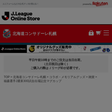
ユニフォームなどの公式グッズが買える！
powered by
北海道コンサドーレ札幌
平日午前10時までのご注文は当日出荷。
（土日祝日は除く）
ご購入の際はＪリーグIDが必要です。
TOP
北海道コンサドーレ札幌
コラボ・メモリアルグッズ
雑貨
福森選手J通算300試合出場記念マグカップ