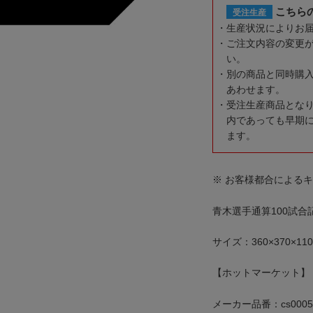
こちら
受注生産
生産状況によりお
ご注文内容の変更
い。
別の商品と同時購
あわせます。
受注生産商品とな
内であっても早期
ます。
※ お客様都合による
青木選手通算100試
サイズ：360×370×11
【ホットマーケット】
メーカー品番：cs0005