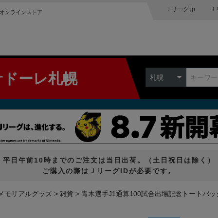
Ｊリーグ.jp
Ｊ
オンラインストア
サドーレ札幌
札幌
平日午前10時までのご注文は当日出荷。（土日祝日は除く）
ご購入の際はＪリーグIDが必要です。
メモリアルグッズ
雑貨
青木選手J1通算100試合出場記念トートバッ