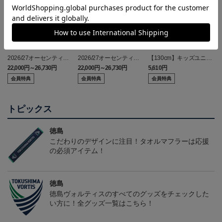
2026/27オーセンティッ
2026/27オーセンティッ
【130cm】キッズユニフ
クユニフォーム(FP1st/半
クユニフォーム(FP2nd/半
ォーム
22,000円～26,730円
22,000円～26,730円
5,610円
2
袖)
袖）
会員特典
会員特典
会員特典
トピックス
徳島
こだわりのデザインに注目！タオルマフラーは応援
の必須アイテム！
徳島
徳島ヴォルティスのすべてのグッズをチェックした
い方に！全グッズ一覧はこちら！