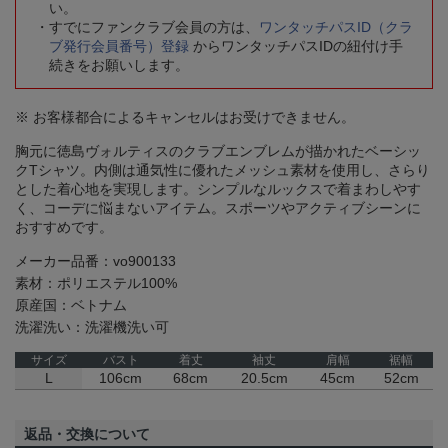
い。
すでにファンクラブ会員の方は、
ワンタッチパスID（クラ
ブ発行会員番号）登録
からワンタッチパスIDの紐付け手
続きをお願いします。
※ お客様都合によるキャンセルはお受けできません。
胸元に徳島ヴォルティスのクラブエンブレムが描かれたベーシッ
クTシャツ。内側は通気性に優れたメッシュ素材を使用し、さらり
とした着心地を実現します。シンプルなルックスで着まわしやす
く、コーデに悩まないアイテム。スポーツやアクティブシーンに
おすすめです。
メーカー品番：vo900133
素材：ポリエステル100%
原産国：ベトナム
洗濯洗い：洗濯機洗い可
サイズ
バスト
着丈
袖丈
肩幅
裾幅
L
106cm
68cm
20.5cm
45cm
52cm
返品・交換について